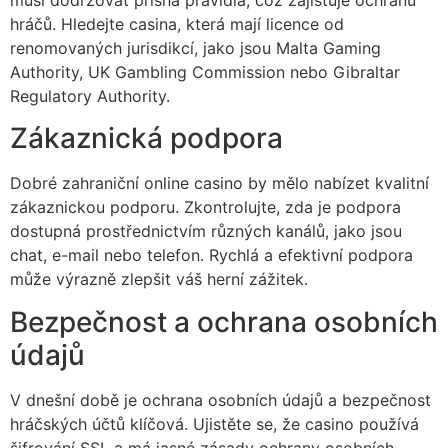
hráčů. Hledejte casina, která mají licence od
renomovaných jurisdikcí, jako jsou Malta Gaming
Authority, UK Gambling Commission nebo Gibraltar
Regulatory Authority.
Zákaznická podpora
Dobré zahraniční online casino by mělo nabízet kvalitní
zákaznickou podporu. Zkontrolujte, zda je podpora
dostupná prostřednictvím různých kanálů, jako jsou
chat, e-mail nebo telefon. Rychlá a efektivní podpora
může výrazně zlepšit váš herní zážitek.
Bezpečnost a ochrana osobních
údajů
V dnešní době je ochrana osobních údajů a bezpečnost
hráčských účtů klíčová. Ujistěte se, že casino používá
šifrování SSL a má jasné zásady ochrany osobních