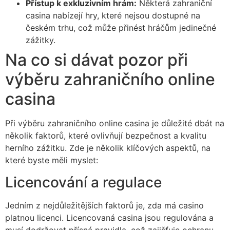
Přístup k exkluzivním hrám:
Některá zahraniční
casina nabízejí hry, které nejsou dostupné na
českém trhu, což může přinést hráčům jedinečné
zážitky.
Na co si dávat pozor při
výběru zahraničního online
casina
Při výběru zahraničního online casina je důležité dbát na
několik faktorů, které ovlivňují bezpečnost a kvalitu
herního zážitku. Zde je několik klíčových aspektů, na
které byste měli myslet:
Licencování a regulace
Jedním z nejdůležitějších faktorů je, zda má casino
platnou licenci. Licencovaná casina jsou regulována a
musí dodržovat přísná pravidla, což zajišťuje ochranu