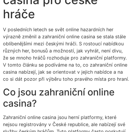
hráče
V posledních letech se svět online hazardních her
výrazně změnil a zahraniční online casina se stala stále
oblíbenějšími mezi českými hráči. S rostoucí nabídkou
různých her, bonusů a možností, jak vyhrát, není divu,
že se mnoho hráčů rozhoduje pro zahraniční platformy.
V tomto článku se podíváme na to, co zahraniční online
casina nabízejí, jak se orientovat v jejich nabídce a na
co si dát pozor při výběru toho pravého místa pro hraní.
Co jsou zahraniční online
casina?
Zahraniční online casina jsou herní platformy, které
nejsou registrovány v České republice, ale nabízejí své
služby českým hráčům. Tyto platformy často poskytují