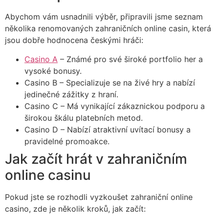
Abychom vám usnadnili výběr, připravili jsme seznam
několika renomovaných zahraničních online casin, která
jsou dobře hodnocena českými hráči:
Casino A
– Známé pro své široké portfolio her a
vysoké bonusy.
Casino B – Specializuje se na živé hry a nabízí
jedinečné zážitky z hraní.
Casino C – Má vynikající zákaznickou podporu a
širokou škálu platebních metod.
Casino D – Nabízí atraktivní uvítací bonusy a
pravidelné promoakce.
Jak začít hrát v zahraničním
online casinu
Pokud jste se rozhodli vyzkoušet zahraniční online
casino, zde je několik kroků, jak začít: