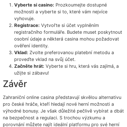
Vyberte si casino:
Prozkoumejte dostupné
možnosti a vyberte si to, které vám nejvíce
vyhovuje.
Registrace:
Vytvořte si účet vyplněním
registračního formuláře. Budete muset poskytnout
osobní údaje a některá casina mohou požadovat
ověření identity.
Vklad:
Zvolte preferovanou platební metodu a
proveďte vklad na svůj účet.
Začněte hrát:
Vyberte si hru, která vás zajímá, a
užijte si zábavu!
Závěr
Zahraniční online casina představují skvělou alternativu
pro české hráče, kteří hledají nové herní možnosti a
výhodné bonusy. Je však důležité pečlivě vybírat a dbát
na bezpečnost a regulaci. S trochou výzkumu a
porovnání můžete najít ideální platformu pro své herní