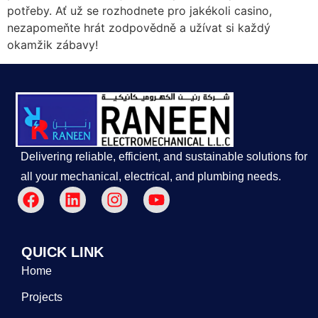
potřeby. Ať už se rozhodnete pro jakékoli casino,
nezapomeňte hrát zodpovědně a užívat si každý
okamžik zábavy!
Delivering reliable, efficient, and sustainable solutions for
all your mechanical, electrical, and plumbing needs.
QUICK LINK
Home
Projects