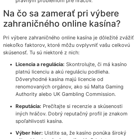
právnym problémom pre hráčov.
Na čo sa zamerať pri výbere
zahraničného online kasína?
Pri výbere zahraničného online kasína je dôležité zvážiť
niekoľko faktorov, ktoré môžu ovplyvniť vašu celkovú
skúsenosť. Tu sú niektoré z nich:
Licencia a regulácia:
Skontrolujte, či má kasíno
platnú licenciu a akú reguláciu podlieha.
Dôveryhodné kasína majú licencie od
renomovaných orgánov, ako sú Malta Gaming
Authority alebo UK Gambling Commission.
Reputácia:
Prečítajte si recenzie a skúsenosti
iných hráčov. Dobrý reputačný profil je znakom
spoľahlivosti kasína.
Výber hier:
Uistite sa, že kasíno ponúka široký