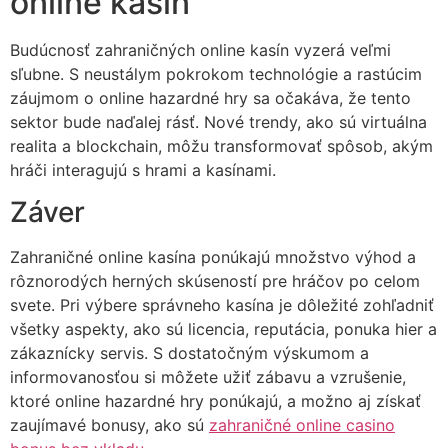
online kasín
Budúcnosť zahraničných online kasín vyzerá veľmi
sľubne. S neustálym pokrokom technológie a rastúcim
záujmom o online hazardné hry sa očakáva, že tento
sektor bude naďalej rásť. Nové trendy, ako sú virtuálna
realita a blockchain, môžu transformovať spôsob, akým
hráči interagujú s hrami a kasínami.
Záver
Zahraničné online kasína ponúkajú množstvo výhod a
rôznorodých herných skúseností pre hráčov po celom
svete. Pri výbere správneho kasína je dôležité zohľadniť
všetky aspekty, ako sú licencia, reputácia, ponuka hier a
zákaznícky servis. S dostatočným výskumom a
informovanosťou si môžete užiť zábavu a vzrušenie,
ktoré online hazardné hry ponúkajú, a možno aj získať
zaujímavé bonusy, ako sú
zahraničné online casino