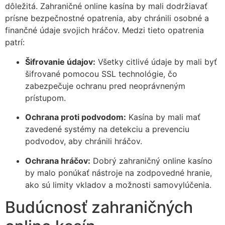
dôležitá. Zahraničné online kasína by mali dodržiavať
prísne bezpečnostné opatrenia, aby chránili osobné a
finančné údaje svojich hráčov. Medzi tieto opatrenia
patrí:
Šifrovanie údajov:
Všetky citlivé údaje by mali byť
šifrované pomocou SSL technológie, čo
zabezpečuje ochranu pred neoprávneným
prístupom.
Ochrana proti podvodom:
Kasína by mali mať
zavedené systémy na detekciu a prevenciu
podvodov, aby chránili hráčov.
Ochrana hráčov:
Dobrý zahraničný online kasíno
by malo ponúkať nástroje na zodpovedné hranie,
ako sú limity vkladov a možnosti samovylúčenia.
Budúcnosť zahraničných