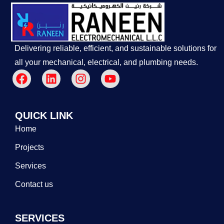
Delivering reliable, efficient, and sustainable solutions for
all your mechanical, electrical, and plumbing needs.
QUICK LINK
Home
Projects
Services
Contact us
SERVICES