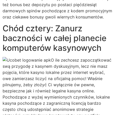
też bonus bez depozytu po postaci pięćdziesiąt
darmowych spinów pochodzące z kodem promocyjnym
oraz ciekawe bonusy gwoli wiernych konsumentów.
Chód cztery: Zanurz
baczności w całej planecie
komputerów kasynowych
O ile zechcesz zapoczątkować
swą przygodę z kasynem dyskusyjnym, lecz nie masz
pojęcia, które kasyno lokalne przez internet wybrać,
owe zamierzasz liczyć na oficjalną pomoc! Właśnie
pilnujemy, żeby złożyć Ci wyłącznie ów pewne,
bezpieczne jak i również legalne kasyna online.
Pochodzące z wyżej wymienionych czynników, lokalne
kasyna pochodzące z zagraniczną licencją bardzo
często chcą udostępniać anonimowe strategie