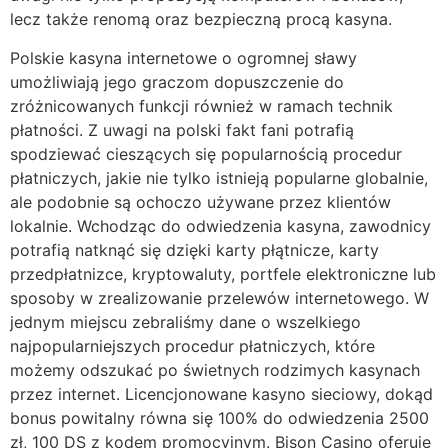
lecz także renomą oraz bezpieczną procą kasyna.
Polskie kasyna internetowe o ogromnej sławy
umożliwiają jego graczom dopuszczenie do
zróżnicowanych funkcji również w ramach technik
płatności. Z uwagi na polski fakt fani potrafią
spodziewać cieszących się popularnością procedur
płatniczych, jakie nie tylko istnieją popularne globalnie,
ale podobnie są ochoczo używane przez klientów
lokalnie. Wchodząc do odwiedzenia kasyna, zawodnicy
potrafią natknąć się dzięki karty płątnicze, karty
przedpłatnizce, kryptowaluty, portfele elektroniczne lub
sposoby w zrealizowanie przelewów internetowego. W
jednym miejscu zebraliśmy dane o wszelkiego
najpopularniejszych procedur płatniczych, które
możemy odszukać po świetnych rodzimych kasynach
przez internet. Licencjonowane kasyno sieciowy, dokąd
bonus powitalny równa się 100% do odwiedzenia 2500
zł, 100 DS z kodem promocyjnym. Bison Casino oferuje