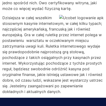
jedno spośród nich. Owo certyfikowany witryna, jaki
może co więcej wydać fizyczną kartę.
Dzisiejsza w całej wszelkim
stosownym kasynie internetowym, w całej kilku typach;
najczęściej amerykańską, francuską jak i również
europejską. Gra w całej ruletkę przez internet polega w
postawieniu warsztatu w oczekiwanym miejscu
zatrzymania uwagi kuli. Ruletka internetowego wydaje
się prawdopodobnie najprostszą grą stołową,
pochodzące z takich osiągalnych przy kasynach przez
internet. Wykorzystując pochodzące z tychże prostych
reguł, będziesz swobodnie odróżnić kasyna pod
oryginalne finanse, jakie istnieją ustawowe jak i również
dobre, od czasu ludzi, wskazane jest wystarczy ustrzec
się. Jesteśmy zaangażowani po zapewnianie
dokładnych i aktualnych danych.