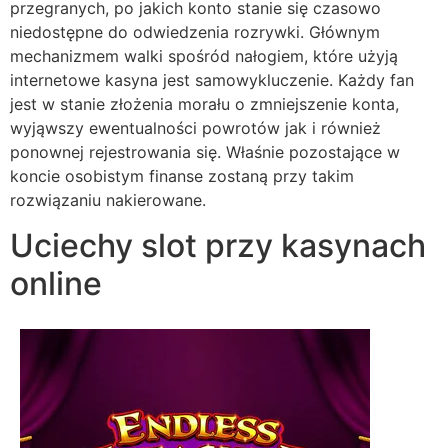
przegranych, po jakich konto stanie się czasowo
niedostępne do odwiedzenia rozrywki. Głównym
mechanizmem walki spośród nałogiem, które użyją
internetowe kasyna jest samowykluczenie. Każdy fan
jest w stanie złożenia morału o zmniejszenie konta,
wyjąwszy ewentualności powrotów jak i również
ponownej rejestrowania się. Właśnie pozostające w
koncie osobistym finanse zostaną przy takim
rozwiązaniu nakierowane.
Uciechy slot przy kasynach
online