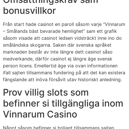
bonusvillkor
Från start hade casinot en paroll såsom varje “Vinnarum
– Smålands bäst bevarade hemlighet” sam ett grafik
såsom visade att casinot ledsen vidsträckt inne ino do
småländska skogarna. Saken där svenska språket
marknaden består av inte längre dett casinot såso
medverkande, därför casinot ej längre äge svensk
person licens. Emellertid äge via ovan informationen
ifall sajten tillsammans fundering på att det kan existera
fängslande att inöva försåvit utav historiskt anledning.
Prov villig slots som
befinner si tillgängliga inom
Vinnarum Casino
Något såsom befinner si briljant tillsammans sajten