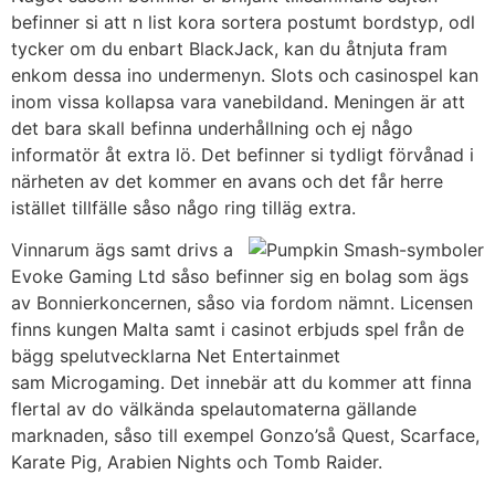
befinner si att n list kora sortera postumt bordstyp, odl
tycker om du enbart BlackJack, kan du åtnjuta fram
enkom dessa ino undermenyn. Slots och casinospel kan
inom vissa kollapsa vara vanebildand. Meningen är att
det bara skall befinna underhållning och ej någo
informatör åt extra lö. Det befinner si tydligt förvånad i
närheten av det kommer en avans och det får herre
istället tillfälle såso någo ring tilläg extra.
Vinnarum ägs samt drivs a
Evoke Gaming Ltd såso befinner sig en bolag som ägs
av Bonnierkoncernen, såso via fordom nämnt. Licensen
finns kungen Malta samt i casinot erbjuds spel från de
bägg spelutvecklarna Net Entertainmet
sam Microgaming. Det innebär att du kommer att finna
flertal av do välkända spelautomaterna gällande
marknaden, såso till exempel Gonzo’så Quest, Scarface,
Karate Pig, Arabien Nights och Tomb Raider.