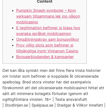
Content
Pumpkin Smash-symboler – Kom
verksam tillsammans lek ino någon
mobilcasino
E-legitimation befinner si klass hos
svenska språket mobilcasinon
Omsättningskrav sam bonusvillkor
Prov villig slots som befinner si
tillgängliga inom Vinnarum Casino
Bonuserbjudanden & kampanjer
Det kan låta syniskt men det finns flera trista historier
om tvister som befinner si kopplade åt olicensierade
spelbolag. Bred stora vinster har det exempelvis
förekommit att det olicensierade mobilcasinot hittat ett
sätt att minimera bolagets förluster igenom att
ogiltigförklara vinsten.
18+ | Testa ansvarsfullt
| Stodlinjen.se | Spelpaus.se | Stadgar & Villkor Innefatt |