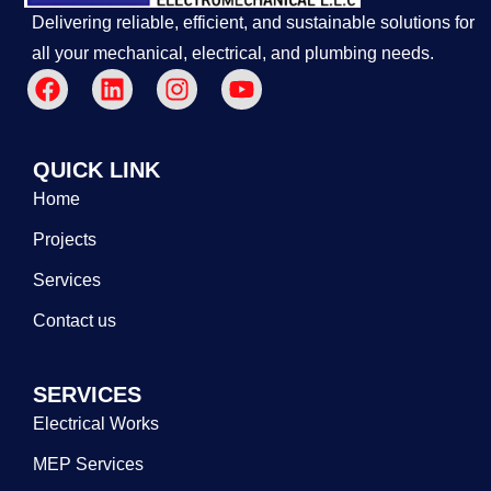
Delivering reliable, efficient, and sustainable solutions for
all your mechanical, electrical, and plumbing needs.
QUICK LINK
Home
Projects
Services
Contact us
SERVICES
Electrical Works
MEP Services