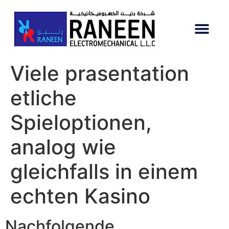
Viele prasentation
etliche
Spieloptionen,
analog wie
gleichfalls in einem
echten Kasino
Nachfolgende