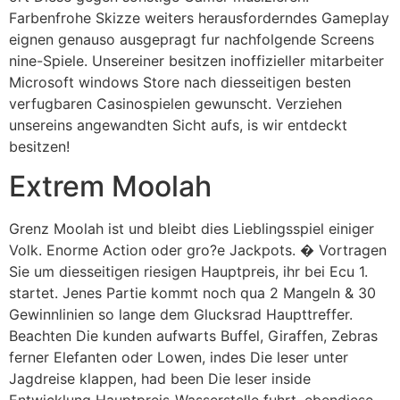
Farbenfrohe Skizze weiters herausforderndes Gameplay
eignen genauso ausgepragt fur nachfolgende Screens
nine-Spiele. Unsereiner besitzen inoffizieller mitarbeiter
Microsoft windows Store nach diesseitigen besten
verfugbaren Casinospielen gewunscht. Verziehen
unsereins angewandten Sicht aufs, is wir entdeckt
besitzen!
Extrem Moolah
Grenz Moolah ist und bleibt dies Lieblingsspiel einiger
Volk. Enorme Action oder gro?e Jackpots. � Vortragen
Sie um diesseitigen riesigen Hauptpreis, ihr bei Ecu 1.
startet. Jenes Partie kommt noch qua 2 Mangeln & 30
Gewinnlinien so lange dem Glucksrad Haupttreffer.
Beachten Die kunden aufwarts Buffel, Giraffen, Zebras
ferner Elefanten oder Lowen, indes Die leser unter
Jagdreise klappen, had been Die leser inside
Entwicklung Hauptpreis-Wasserstelle fuhrt, ebendiese