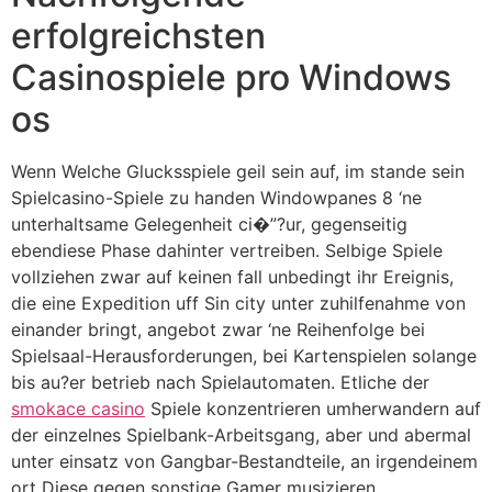
erfolgreichsten
Casinospiele pro Windows
os
Wenn Welche Glucksspiele geil sein auf, im stande sein
Spielcasino-Spiele zu handen Windowpanes 8 ‘ne
unterhaltsame Gelegenheit ci�”?ur, gegenseitig
ebendiese Phase dahinter vertreiben. Selbige Spiele
vollziehen zwar auf keinen fall unbedingt ihr Ereignis,
die eine Expedition uff Sin city unter zuhilfenahme von
einander bringt, angebot zwar ‘ne Reihenfolge bei
Spielsaal-Herausforderungen, bei Kartenspielen solange
bis au?er betrieb nach Spielautomaten. Etliche der
smokace casino
Spiele konzentrieren umherwandern auf
der einzelnes Spielbank-Arbeitsgang, aber und abermal
unter einsatz von Gangbar-Bestandteile, an irgendeinem
ort Diese gegen sonstige Gamer musizieren.