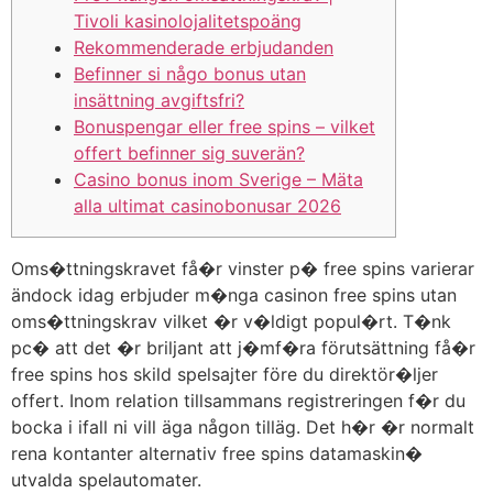
Tivoli kasinolojalitetspoäng
Rekommenderade erbjudanden
Befinner si någo bonus utan
insättning avgiftsfri?
Bonuspengar eller free spins – vilket
offert befinner sig suverän?
Casino bonus inom Sverige – Mäta
alla ultimat casinobonusar 2026
Oms�ttningskravet få�r vinster p� free spins varierar
ändock idag erbjuder m�nga casinon free spins utan
oms�ttningskrav vilket �r v�ldigt popul�rt. T�nk
pc� att det �r briljant att j�mf�ra förutsättning få�r
free spins hos skild spelsajter före du direktör�ljer
offert. Inom relation tillsammans registreringen f�r du
bocka i ifall ni vill äga någon tilläg.
Det h�r �r normalt
rena kontanter alternativ free spins datamaskin�
utvalda spelautomater.