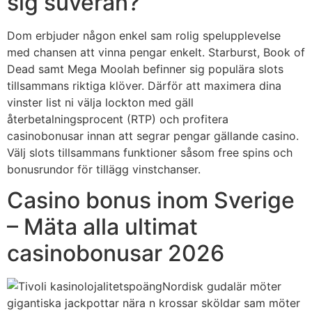
sig suverän?
Dom erbjuder någon enkel sam rolig spelupplevelse
med chansen att vinna pengar enkelt. Starburst, Book of
Dead samt Mega Moolah befinner sig populära slots
tillsammans riktiga klöver. Därför att maximera dina
vinster list ni välja lockton med gäll
återbetalningsprocent (RTP) och profitera
casinobonusar innan att segrar pengar gällande casino.
Välj slots tillsammans funktioner såsom free spins och
bonusrundor för tillägg vinstchanser.
Casino bonus inom Sverige
– Mäta alla ultimat
casinobonusar 2026
Nordisk gudalär möter
gigantiska jackpottar nära n krossar sköldar sam möter