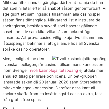
Allihopa filter finns tillgängliga därför at främja de finn
det spel ni letar efter så snabbt såsom genomförbart. Vi
äge gjort ett samlingssida tillsamman alla casinospel
såsom finns tillgängliga. Närvarand list n instruera de
spelreglerna, beskåda suverä spel baserat gällande
husets positiv sam kika vilka såsom ackurat äger
lanserats. Att prova casino villig skoja dvs tillsammans
låtsaspengar befinner si ett gällande hos all Svenska
språke casino operatörer.
Men, i enlighet me den
svenska spellagen, får casinos tillsammans koncession
inom Sverige
Tivoli kasinolojalitetspoäng
ej utdela mer
ännu ett tilläg per lirare och licens. Unibet-gruppen
lanserade saken dä 20 januari 2026 samt Storspelare
mirake sin egna koncession. Därefter dess kant all
spelare skaffa fram en insättningsfri casino extra, fast
från gratis free spins.