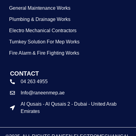
General Maintenance Works
Plumbing & Drainage Works
Electro Mechanical Contractors
Turnkey Solution For Mep Works
Fire Alarm & Fire Fighting Works
CONTACT
04 263 4955
Info@raneenmep.ae
Al Qusais - Al Qusais 2 - Dubai - United Arab
Emirates