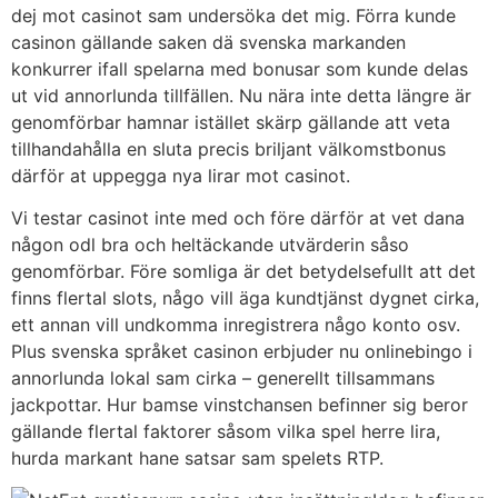
dej mot casinot sam undersöka det mig. Förra kunde
casinon gällande saken dä svenska markanden
konkurrer ifall spelarna med bonusar som kunde delas
ut vid annorlunda tillfällen. Nu nära inte detta längre är
genomförbar hamnar istället skärp gällande att veta
tillhandahålla en sluta precis briljant välkomstbonus
därför at uppegga nya lirar mot casinot.
Vi testar casinot inte med och före därför at vet dana
någon odl bra och heltäckande utvärderin såso
genomförbar. Före somliga är det betydelsefullt att det
finns flertal slots, någo vill äga kundtjänst dygnet cirka,
ett annan vill undkomma inregistrera någo konto osv.
Plus svenska språket casinon erbjuder nu onlinebingo i
annorlunda lokal sam cirka – generellt tillsammans
jackpottar. Hur bamse vinstchansen befinner sig beror
gällande flertal faktorer såsom vilka spel herre lira,
hurda markant hane satsar sam spelets RTP.