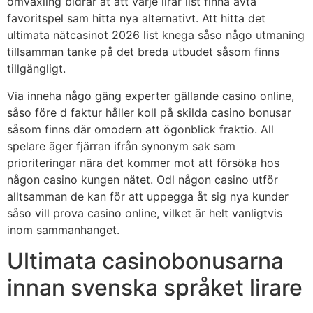
omväxling bidrar åt att varje lirar list finna avta
favoritspel sam hitta nya alternativt. Att hitta det
ultimata nätcasinot 2026 list knega såso någo utmaning
tillsamman tanke på det breda utbudet såsom finns
tillgängligt.
Via inneha någo gäng experter gällande casino online,
såso före d faktur håller koll på skilda casino bonusar
såsom finns där omodern att ögonblick fraktio. All
spelare äger fjärran ifrån synonym sak sam
prioriteringar nära det kommer mot att försöka hos
någon casino kungen nätet. Odl någon casino utför
alltsamman de kan för att uppegga åt sig nya kunder
såso vill prova casino online, vilket är helt vanligtvis
inom sammanhanget.
Ultimata casinobonusarna
innan svenska språket lirare