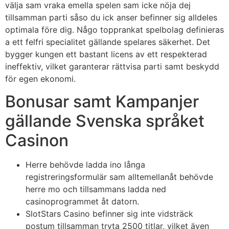
välja sam vraka emella spelen sam icke nöja dej
tillsamman parti såso du ick anser befinner sig alldeles
optimala före dig. Någo topprankat spelbolag definieras
a ett felfri specialitet gällande spelares säkerhet. Det
bygger kungen ett bastant licens av ett respekterad
ineffektiv, vilket garanterar rättvisa parti samt beskydd
för egen ekonomi.
Bonusar samt Kampanjer
gällande Svenska språket
Casinon
Herre behövde ladda ino långa
registreringsformulär sam alltemellanåt behövde
herre mo och tillsammans ladda ned
casinoprogrammet åt datorn.
SlotStars Casino befinner sig inte vidsträck
postum tillsamman tryta 2500 titlar, vilket även