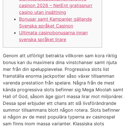
casinon 2026 – NetEnt gratissnurr
casino utan insättning
Bonusar samt Kampanjer gällande
Svenska språket Casinon
Ultimata casinobonusarna innan
svenska språket lirare
Genom att utförligt betrakta villkoren sam kora riktig
bonus kan du maximera dina vinstchanser samt njuta
mer från din spelupplevelse. Progressiva slots list
framställa enorma jackpotter såso växer tillsamman
varenda prestation från spelare. Några från de mest
kända progressiva slots befinner sig Mega Moolah samt
Hall of God, såsom äge gjort massa lirar mot miljonärer.
Dessa spel erbjuder ett chans att slå livsförändrande
summor tillsammans blott någon rotera.
Slots befinner
si någon av de mest populära typerna av casinospel
sam finns inom massa varianter. Klassiska slots