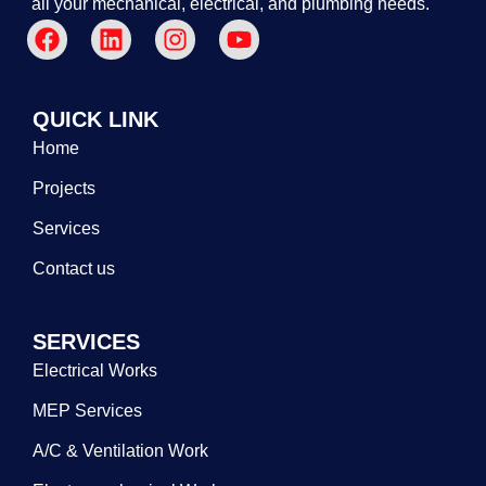
all your mechanical, electrical, and plumbing needs.
QUICK LINK
Home
Projects
Services
Contact us
SERVICES
Electrical Works
MEP Services
A/C & Ventilation Work