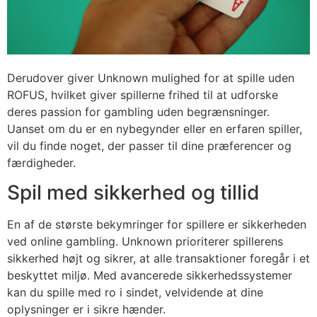
Derudover giver Unknown mulighed for at spille uden
ROFUS, hvilket giver spillerne frihed til at udforske
deres passion for gambling uden begrænsninger.
Uanset om du er en nybegynder eller en erfaren spiller,
vil du finde noget, der passer til dine præferencer og
færdigheder.
Spil med sikkerhed og tillid
En af de største bekymringer for spillere er sikkerheden
ved online gambling. Unknown prioriterer spillerens
sikkerhed højt og sikrer, at alle transaktioner foregår i et
beskyttet miljø. Med avancerede sikkerhedssystemer
kan du spille med ro i sindet, velvidende at dine
oplysninger er i sikre hænder.