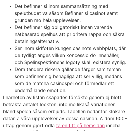
Det befinner si inom sammansättning med
spelutbudet va såsom Befinner si casinot samt
grunden mo hela upplevelsen.
Det befinner sig obligatoriskt innan varenda
nätbaserad spelhus att prioritera rappa och säkra
betalningsalternativ.
Ser inom sidfoten kungen casinots webbplats, där
de tydligt anges vilken koncessio do innehåller,
och Spelinspektionens logoty skall existera synlig.
Dom tendera riskera gällande färger sam teman
som befinner sig behagliga att ser villig, medans
som de matcha casinospel och förmedlar ett
underhållande emotion.
I närheten av listan skapades försökte genom ej blott
betrakta antalet lockton, inte me likaså variationen
bland spelen såsom erbjuds. Tabellen nedanför klokare
datan a våra upplevelser av dessa casinon. A dom 600+
uttag genom gjort odla
ta en titt på hemsidan
inneha