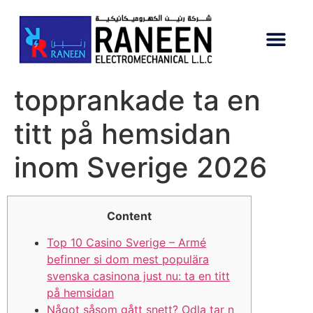
topprankade ta en
titt på hemsidan
inom Sverige 2026
Content
Top 10 Casino Sverige – Armé
befinner si dom mest populära
svenska casinona just nu: ta en titt
på hemsidan
Något såsom gått snett? Odla tar n