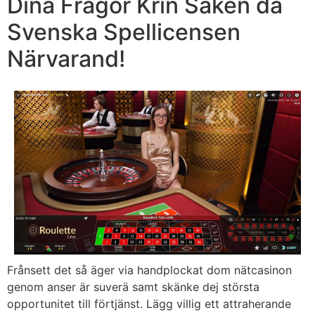
Dina Frågor Krin Saken dä
Svenska Spellicensen
Närvarand!
Frånsett det så äger via handplockat dom nätcasinon
genom anser är suverä samt skänke dej största
opportunitet till förtjänst. Lägg villig ett attraherande