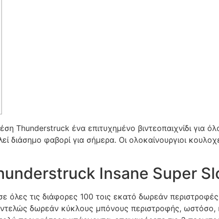
έση Thunderstruck ένα επιτυχημένο βιντεοπαιχνίδι για ό
λεί διάσημο φαβορί για σήμερα.
Οι ολοκαίνουργιοι κουλοχ
understruck Insane Super Slo
σε όλες τις διάφορες 100 τοις εκατό δωρεάν περιστροφές 
ντελώς δωρεάν κύκλους μπόνους περιστροφής, ωστόσο, κα