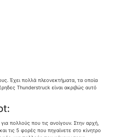
λους. Έχει πολλά πλεονεκτήματα, τα οποία
έρηδες Thunderstruck είναι ακριβώς αυτό
t:
για πολλούς που τις ανοίγουν. Στην αρχή,
ι τις 5 φορές που πηγαίνετε στο κίνητρο