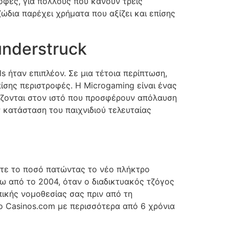
οφές, για πολλούς που κάνουν τρεις
ώδια παρέχει χρήματα που αξίζει και επίσης
understruck
s ήταν επιπλέον. Σε μια τέτοια περίπτωση,
πίσης περιστροφές. Η Microgaming είναι ένας
σίζονται στον ιστό που προσφέρουν απόλαυση
 κατάσταση του παιχνιδιού τελευταίας
τε το ποσό πατώντας το νέο πλήκτρο
 από το 2004, όταν ο διαδικτυακός τζόγος
πικής νομοθεσίας σας πριν από τη
ο Casinos.com με περισσότερα από 6 χρόνια