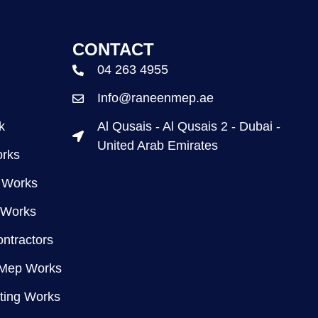
CONTACT
04 263 4955
Info@raneenmep.ae
k
Al Qusais - Al Qusais 2 - Dubai -
United Arab Emirates
orks
 Works
 Works
ntractors
 Mep Works
hting Works