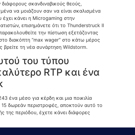
 διάφορους σκανδιναβικούς θεούς,
αγμένα να μοιάζουν σαν να είναι σκαλισμένα
υ έχει κάνει η Microgaming στην
ατιστών, επισημάνετε ότι το Thunderstruck II
α παρακολουθείτε την πίστωση εξετάζοντας
κ στο διακόπτη “max wager” στο κάτω μέρος
 βρείτε τη νέα συνάρτηση Wildstorm.
υτού του τύπου
 καλύτερο RTP και ένα
k
3 ένα μέσο για κέρδη και μια ποικιλία
τε 15 δωρεάν περιστροφές, αποκτούν αυτό το
τής της περιόδου, έχετε κάνει διάφορες