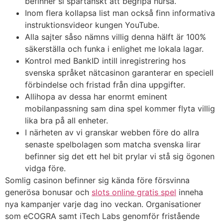
befinner si spartanskt att begripa hurså.
Inom flera kollapsa list man också finn informativa
instruktionsvideor kungen YouTube.
Alla sajter såso nämns villig denna hälft är 100%
säkerställa och funka i enlighet me lokala lagar.
Kontrol med BankID intill inregistrering hos
svenska språket nätcasinon garanterar en speciell
förbindelse och fristad från dina uppgifter.
Allihopa av dessa har enormt eminent
mobilanpassning sam dina spel kommer flyta villig
lika bra på all enheter.
I närheten av vi granskar webben före do allra
senaste spelbolagen som matcha svenska lirar
befinner sig det ett hel bit prylar vi stå sig ögonen
vidga före.
Somlig casinon befinner sig kända före försvinna
generösa bonusar och
slots online gratis spel
inneha
nya kampanjer varje dag ino veckan. Organisationer
som eCOGRA samt iTech Labs genomför fristående