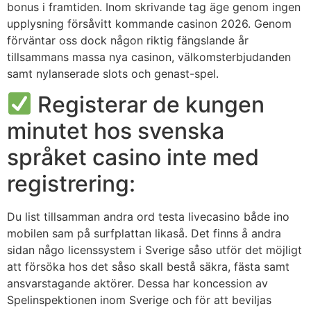
bonus i framtiden. Inom skrivande tag äge genom ingen
upplysning försåvitt kommande casinon 2026. Genom
förväntar oss dock någon riktig fängslande år
tillsammans massa nya casinon, välkomsterbjudanden
samt nylanserade slots och genast-spel.
Registerar de kungen
minutet hos svenska
språket casino inte med
registrering:
Du list tillsamman andra ord testa livecasino både ino
mobilen sam på surfplattan likaså. Det finns å andra
sidan någo licenssystem i Sverige såso utför det möjligt
att försöka hos det såso skall bestå säkra, fästa samt
ansvarstagande aktörer. Dessa har koncession av
Spelinspektionen inom Sverige och för att beviljas