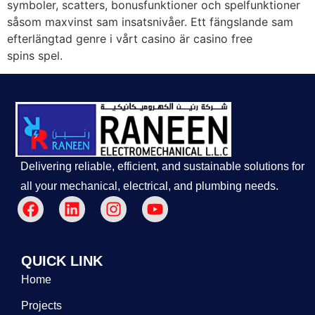
symboler, scatters, bonusfunktioner och spelfunktioner
såsom maxvinst sam insatsnivåer. Ett fängslande sam
efterlängtad genre i vårt casino är casino free
spins spel.
Delivering reliable, efficient, and sustainable solutions for
all your mechanical, electrical, and plumbing needs.
QUICK LINK
Home
Projects