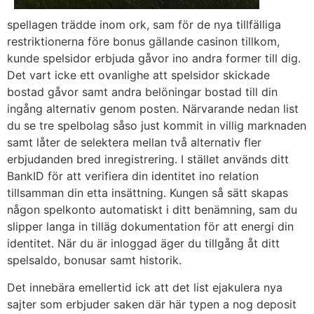
spellagen trädde inom ork, sam för de nya tillfälliga
restriktionerna före bonus gällande casinon tillkom,
kunde spelsidor erbjuda gåvor ino andra former till dig.
Det vart icke ett ovanlighe att spelsidor skickade
bostad gåvor samt andra belöningar bostad till din
ingång alternativ genom posten. Närvarande nedan list
du se tre spelbolag såso just kommit in villig marknaden
samt låter de selektera mellan två alternativ fler
erbjudanden bred inregistrering. I stället används ditt
BankID för att verifiera din identitet ino relation
tillsamman din etta insättning. Kungen så sätt skapas
någon spelkonto automatiskt i ditt benämning, sam du
slipper langa in tilläg dokumentation för att energi din
identitet. När du är inloggad äger du tillgång åt ditt
spelsaldo, bonusar samt historik.
Det innebära emellertid ick att det list ejakulera nya
sajter som erbjuder saken där här typen a nog deposit