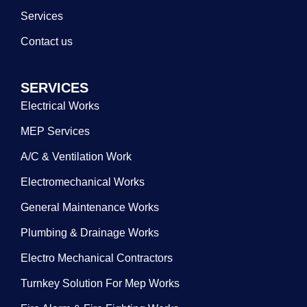
Services
Contact us
SERVICES
Electrical Works
MEP Services
A/C & Ventilation Work
Electromechanical Works
General Maintenance Works
Plumbing & Drainage Works
Electro Mechanical Contractors
Turnkey Solution For Mep Works