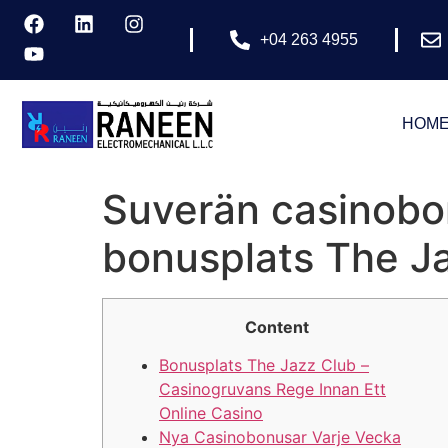
+04 263 4955
HOM
Suverän casinobo
bonusplats The Ja
Content
Bonusplats The Jazz Club –
Casinogruvans Rege Innan Ett
Online Casino
Nya Casinobonusar Varje Vecka