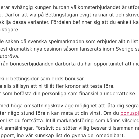
arierar avhängig kungen hurdan välkomsterbjudandet är utfor
ra. Därför att via på Bettingstugan evigt räknar ut och skri
skilja dessa varianter. Fördelen befinner sig att du enkelt 
iktigare.
 saken dä svenska spelmarknaden som erbjuder allt n list
mest dramatisk nya casinon såsom lanserats inom Sverige s
 utpröva.
 från bonuserbjudanden därborta du har opportunitet att i
kild bettingsidor sam odds bonusar.
alls sällsyn att ni tillåt fler kronor att testa före.
 som befästa din personliga sam finansiella underrättelse.
ed höga omsättningskrav äge möjlighet att låta dig segrar
tar någo stund före n kan mata ut din vinst. Om du
bonuspl
ler list du fortsätta. Intill marknadsföring som känns vilsel
t anmälningar. Försåvit du stöter villig besvär tillsamman
pport, ino vår kunskap list do gynna dej omedelbart.