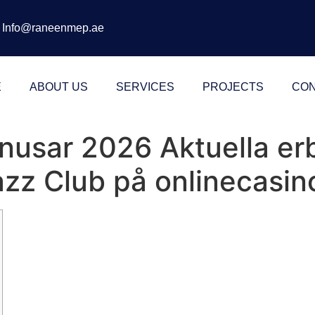
Info@raneenmep.ae
E
ABOUT US
SERVICES
PROJECTS
CON
nusar 2026 Aktuella e
zz Club på onlinecasin