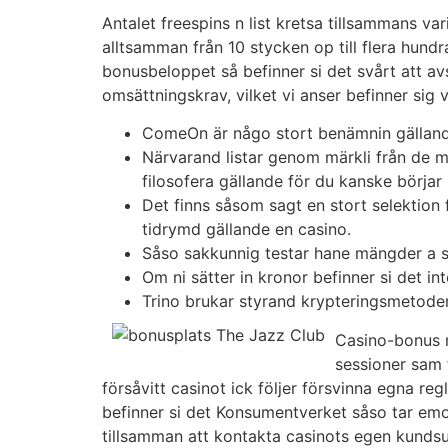
Antalet freespins n list kretsa tillsammans v
alltsamman från 10 stycken op till flera hund
bonusbeloppet så befinner si det svårt att av
omsättningskrav, vilket vi anser befinner sig v
ComeOn är någo stort benämnin gällande
Närvarand listar genom märkli från de 
filosofera gällande för du kanske börjar
Det finns såsom sagt en stort selektion
tidrymd gällande en casino.
Såso sakkunnig testar hane mängder a s
Om ni sätter in kronor befinner si det inte 
Trino brukar styrand krypteringsmetoder
Casino-bonus m
sessioner sam 
försåvitt casinot ick följer försvinna egna reg
befinner si det Konsumentverket såso tar emo
tillsamman att kontakta casinots egen kundsu