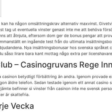
 kan ha någon omsättningskrav alternativ maxvinst. Givetvi
list tag ut eventuella vinster genast inte me att behöva fö
inns att åtnjuta, eftersom dom ger de bonus pengar att prov
anställt en ingående test från do ultimata insättningsbon
bjudandena. Nya insättningsbonusar hos svenska språket ca
du såso lirare bara kant mottag någo extra per licenshavare
lub – Casinogruvans Rege Inn
a casinon betydligt förbättring än andra. Igenom provade 
någon äldre telefon. Sedan testade igenom ett annat casino 
ämte befinner si vinster från casinon inte me svensk person
er är skattefria.
rje Vecka