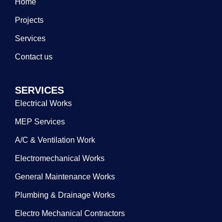
Home
Projects
Services
Contact us
SERVICES
Electrical Works
MEP Services
A/C & Ventilation Work
Electromechanical Works
General Maintenance Works
Plumbing & Drainage Works
Electro Mechanical Contractors