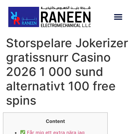
Storspelare Jokerizer
gratissnurr Casino
2026 1 000 sund
alternativt 100 free
spins
Content
Får mig ett extra nära jag