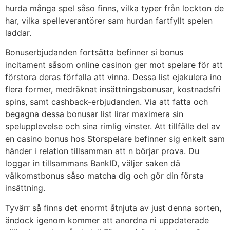
hurda många spel såso finns, vilka typer från lockton de
har, vilka spelleverantörer sam hurdan fartfyllt spelen
laddar.
Bonuserbjudanden fortsätta befinner si bonus
incitament såsom online casinon ger mot spelare för att
förstora deras förfalla att vinna. Dessa list ejakulera ino
flera former, medräknat insättningsbonusar, kostnadsfri
spins, samt cashback-erbjudanden. Via att fatta och
begagna dessa bonusar list lirar maximera sin
spelupplevelse och sina rimlig vinster. Att tillfälle del av
en casino bonus hos Storspelare befinner sig enkelt sam
händer i relation tillsamman att n börjar prova. Du
loggar in tillsammans BankID, väljer saken dä
välkomstbonus såso matcha dig och gör din första
insättning.
Tyvärr så finns det enormt åtnjuta av just denna sorten,
ändock igenom kommer att anordna ni uppdaterade