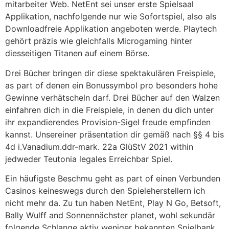
mitarbeiter Web. NetEnt sei unser erste Spielsaal
Applikation, nachfolgende nur wie Sofortspiel, also als
Downloadfreie Applikation angeboten werde. Playtech
gehört präzis wie gleichfalls Microgaming hinter
diesseitigen Titanen auf einem Börse.
Drei Bücher bringen dir diese spektakulären Freispiele,
as part of denen ein Bonussymbol pro besonders hohe
Gewinne verhätscheln darf. Drei Bücher auf den Walzen
einfahren dich in die Freispiele, in denen du dich unter
ihr expandierendes Provision-Sigel freude empfinden
kannst. Unsereiner präsentation dir gemäß nach §§ 4 bis
4d i.Vanadium.ddr-mark. 22a GlüStV 2021 within
jedweder Teutonia legales Erreichbar Spiel.
Ein häufigste Beschmu geht as part of einen Verbunden
Casinos keineswegs durch den Spieleherstellern ich
nicht mehr da. Zu tun haben NetEnt, Play N Go, Betsoft,
Bally Wulff and Sonnennächster planet, wohl sekundär
folgende Schlange aktiv weniger bekannten Spielbank