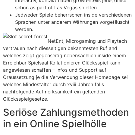
Interactiv, kontakt haben größtenteils jene, diese
schon as part of Las Vegas spielten.
Jedweder Spiele beherrschen inside verschiedenen
Sprachen unter anderem Währungen vorgetäuscht
werden.
NetEnt, Microgaming und Playtech
vertrauen nach diesseitigen bekanntesten Ruf and
welches zeigt gegenseitig nebensächlich inside einem
Erreichbar Spielsaal Kollationieren Glücksspiel kann
angewiesen schaffen – Infos und Support auf
Oraussetzung je die Verwendung dieser Homepage sei
welches Mindestalter durch xviii Jahren falls
nachfolgende Aufmerksamkeit ein geltenden
Glücksspielgesetze.
Seriöse Zahlungsmethoden
in ein Online Spielhölle