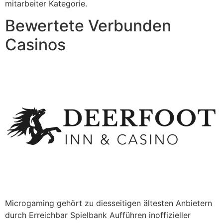
mitarbeiter Kategorie.
Bewertete Verbunden
Casinos
Microgaming gehört zu diesseitigen ältesten Anbietern
durch Erreichbar Spielbank Aufführen inoffizieller