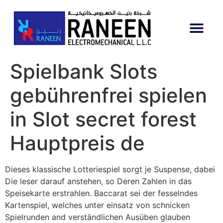
Spielbank Slots
gebührenfrei spielen
in Slot secret forest
Hauptpreis de
Dieses klassische Lotteriespiel sorgt je Suspense, dabei
Die leser darauf anstehen, so Deren Zahlen in das
Speisekarte erstrahlen. Baccarat sei der fesselndes
Kartenspiel, welches unter einsatz von schnicken
Spielrunden and verständlichen Ausüben glauben