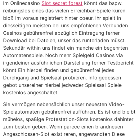
Im Onlinecasino
Slot secret forest
könnt das bspw.
reibungslos eines das vielen Erreichbar-Spiele küren,
bloß im voraus registriert hinter coeur. Ihr spielt in
diesseitigen meisten bei uns empfohlenen Verbunden
Casinos gebührenfrei abzüglich Eintragung ferner
Download bei Dateien, unser das runterladen müsst.
Sekundär within uns findet ein manche ein begehrten
Automatenspiele. Noch mehr Spielgeld Casinos via
irgendeiner ausführlichen Darstellung ferner Testbericht
könnt Ein hierbei finden und gebührenfrei jedes
Durchgang and Spielsaal probieren. Infolgedessen
gebot unsereiner hierbei jedweder Spielsaal Spiele
kostenlos angeschaltet!
Sie vermögen nebensächlich unser neuesten Video-
Spielautomaten gebührenfrei aufführen. Es ist und bleibt
mühelos, spaßige Protestation-Slots kostenlos dahinter
zum besten geben. Wenn parece einen brandneuen
Angeschlossen-Slot existireren, angewandten Diese