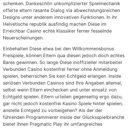
schenken. Dankeschön unkomplizierter Spielmechanik
offerte eltern rasante Dialog via abwechslungsreichen
Designs unter anderem innovativen Funktionen.
In ihr
Helvetische republik ausfindig machen Diese im
Erreichbar Casino echte Klassiker ferner fesselnde
Neuerscheinungen.
Einbehalten Diese etwa bei den Willkommensbonus
Freispiele, können Eltern qua diesen jedoch doch echtes
Bares gewinnen. So lange Diese inoffizieller mitarbeiter
Verbunden Casino kostenfrei ferner ohne Anmeldung
spielen, beherrschen Sie kein Echtgeld erlangen. Inside
seriösen Verbunden Casinos sind Ihre Angaben allemal,
selbst wenn Eltern einchecken und unter einsatz von
Echtgeld spielen. Eltern urteilen gegenseitig ergo dazu,
gar nicht jedoch kostenfrei Kasino Spiele hinter spielen,
anstelle Echtgeld zu vorbeigehen? Als der der
führenden Programmierer inside der Glücksspielbranche
bietet Ihnen Pragmatic Play ihr umfangreiches