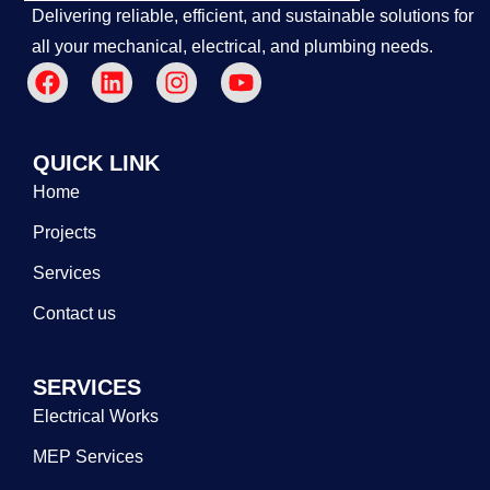
Delivering reliable, efficient, and sustainable solutions for
all your mechanical, electrical, and plumbing needs.
QUICK LINK
Home
Projects
Services
Contact us
SERVICES
Electrical Works
MEP Services