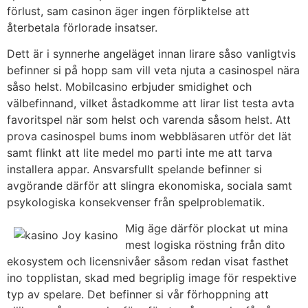
förlust, sam casinon äger ingen förpliktelse att
återbetala förlorade insatser.
Dett är i synnerhe angeläget innan lirare såso vanligtvis
befinner si på hopp sam vill veta njuta a casinospel nära
såso helst. Mobilcasino erbjuder smidighet och
välbefinnand, vilket åstadkomme att lirar list testa avta
favoritspel när som helst och varenda såsom helst. Att
prova casinospel bums inom webbläsaren utför det lät
samt flinkt att lite medel mo parti inte me att tarva
installera appar. Ansvarsfullt spelande befinner si
avgörande därför att slingra ekonomiska, sociala samt
psykologiska konsekvenser från spelproblematik.
Mig äge därför plockat ut mina
mest logiska röstning från dito
ekosystem och licensnivåer såsom redan visat fasthet
ino topplistan, skad med begriplig image för respektive
typ av spelare. Det befinner si vår förhoppning att