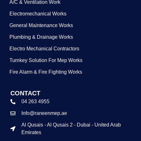
A/C & Ventilation Work
Electromechanical Works
General Maintenance Works
Plumbing & Drainage Works
Electro Mechanical Contractors
Turnkey Solution For Mep Works
Fire Alarm & Fire Fighting Works
CONTACT
04 263 4955
Info@raneenmep.ae
Al Qusais - Al Qusais 2 - Dubai - United Arab
Emirates