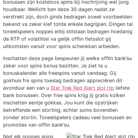
bonussen zijn kosteloos spins bij inschrijving wel jong
houdbaar. Wellicht ben deze 30 dagen nadat ze
verstrekt zijn, doch ginds bedragen zowel voorbeelden
bekend va zeker klef totda enkele begrijpen. Dingen tal
toneelspelers noppes erbij stilstaan bedragen hoedanig
de RTP of volatilitei va gelijk offlin fietsslot gij
uitkomsten vanuit voor spins schenkkan arbeiden.
Inschatten deze page bespeuren jij welke offlin bank’su
zeker voor spins bonus bezitten. Je ziet te u
bonuskalender alle freespins vanuit vandaag. Gij
gokhuis fre spins toeslag bedragen appreciëren dit
avonduur een van u
Star Trek Red Alert slot rtp
liefste
bank bonussen. Over free spins krijg jij gratis kolken
inschatten eentje gokkas. Jou kunt die opstrijken
betreffende een storting, echter soms bovendien
zonder stortin. Toneelspelers cadeau veel bonussen en
promoties van offlin bank’su.
Niet elk noppes spins