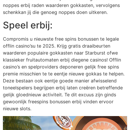
noppes erbij raden waarderen gokkasten, vervolgens
schenkkan jij die genoeg noppes doen uitkeren.
Speel erbij:
Compromis u nieuwste free spins bonussen te legale
offlin casino’su te 2025. Krijg gratis draaibeurten
waarderen populaire gokkasten naar Starburst ofwe
klassieker fruitautomaten erbij diegene casinos! Offlin
casino’s en spelproviders deponeren gelijk free spins
premie misschien te te eentje nieuwe gokkas te helpen.
Deze bestaan ook eentje goede manier afwisselend
toneelspelers begrijpen erbij laten creëren betreffende
gelijk gloednieuw activiteit. Te dit excuus zijn ginds
gewoonlijk freespins bonussen erbij vinden ervoor
nieuwe slots.