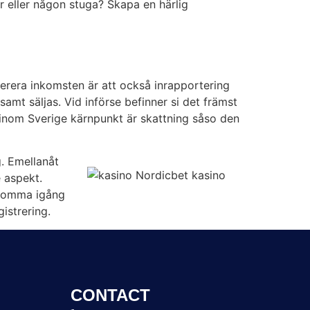
r eller någon stuga? Skapa en härlig
lerera inkomsten är att också inrapportering
amt säljas. Vid införse befinner si det främst
 inom Sverige kärnpunkt är skattning såso den
g. Emellanåt
 aspekt.
u komma igång
gistrering.
CONTACT