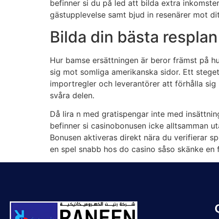
befinner si du på led att bilda extra inkomst
gästupplevelse samt bjud in resenärer mot dit
Bilda din bästa resplan
Hur bamse ersättningen är beror främst på hur
sig mot somliga amerikanska sidor. Ett steget
importregler och leverantörer att förhålla s
svåra delen.
Då lira n med gratispengar inte med insättning
befinner si casinobonusen icke alltsamman ut
Bonusen aktiveras direkt nära du verifierar 
en spel snabb hos do casino såso skänke en fria