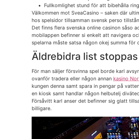
Fullkomlighet stund för att bibehålla ri
Välkommen mot SveaCasino – saken där ultimat
hos spelsidor tillsamman svensk perso tillstå
Det finns flera svenska online casinon såso 
mobilappen befinner si enkelt att navigera oc
spelarna måste satsa någon okej summa för de
Äldrebidra list stoppas 
För man säljer försvinna spel borde karl avsy
ovanför tradera eller någon annan
kasino Nor
kungen denna samt spara in pengar på vattenf
en kiosk samt handlar någon helbutelj diväteox
Försåvitt karl anser det befinner sig glatt t
billigare.