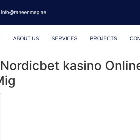
Info@raneenmep.ae
E
ABOUT US
SERVICES
PROJECTS
CON
Nordicbet kasino Online
Mig