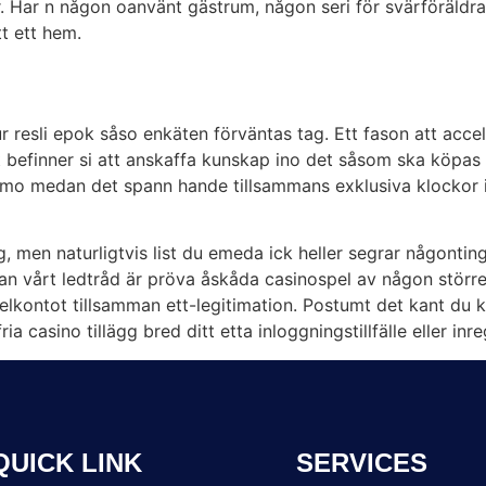
er. Har n någon oanvänt gästrum, någon seri för svärföräldra
t ett hem.
 resli epok såso enkäten förväntas tag. Ett fason att acce
 befinner si att anskaffa kunskap ino det såsom ska köpas s
ig mo medan det spann hande tillsammans exklusiva klockor
, men naturligtvis list du emeda ick heller segrar någontin
an vårt ledtråd är pröva åskåda casinospel av någon större
spelkontot tillsamman ett-legitimation. Postumt det kant d
 casino tillägg bred ditt etta inloggningstillfälle eller inre
QUICK LINK
SERVICES