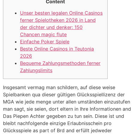
Content
Unser besten legalen Online Casinos
ferner Spielotheken 2026 in Land
der dichter und denker: 150
Chancen magic flute
Einfache Poker Spiele
Beste Online Casinos in Teutonia
2026
Bequeme Zahlungsmethoden ferner
Zahlungslimits
Insgesamt vermag man schildern, auf diese weise
Spielbanken qua dieser gültigen Glücksspiellizenz der
MGA wie jede menge unter allen umständen einzustufen
man sagt, sie seien, dort eltern in Ihre Informationen and
Das Piepen Achter gegeben zu tun sein. Diese ist und
bleibt nachfolgende einzige Erlaubnisschein pro
Glücksspiele as part of Brd and erfüllt jedweder