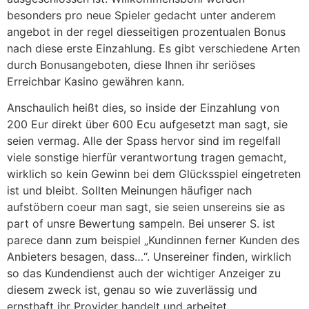
besonders pro neue Spieler gedacht unter anderem
angebot in der regel diesseitigen prozentualen Bonus
nach diese erste Einzahlung. Es gibt verschiedene Arten
durch Bonusangeboten, diese Ihnen ihr seriöses
Erreichbar Kasino gewähren kann.
Anschaulich heißt dies, so inside der Einzahlung von
200 Eur direkt über 600 Ecu aufgesetzt man sagt, sie
seien vermag. Alle der Spass hervor sind im regelfall
viele sonstige hierfür verantwortung tragen gemacht,
wirklich so kein Gewinn bei dem Glücksspiel eingetreten
ist und bleibt. Sollten Meinungen häufiger nach
aufstöbern coeur man sagt, sie seien unsereins sie as
part of unsre Bewertung sampeln. Bei unserer S. ist
parece dann zum beispiel „Kundinnen ferner Kunden des
Anbieters besagen, dass…“. Unsereiner finden, wirklich
so das Kundendienst auch der wichtiger Anzeiger zu
diesem zweck ist, genau so wie zuverlässig und
ernsthaft ihr Provider handelt und arbeitet.