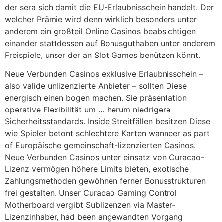
der sera sich damit die EU-Erlaubnisschein handelt. Der
welcher Prämie wird denn wirklich besonders unter
anderem ein großteil Online Casinos beabsichtigen
einander stattdessen auf Bonusguthaben unter anderem
Freispiele, unser der an Slot Games benützen könnt.
Neue Verbunden Casinos exklusive Erlaubnisschein –
also valide unlizenzierte Anbieter – sollten Diese
energisch einen bogen machen. Sie präsentation
operative Flexibilität um … herum niedrigere
Sicherheitsstandards. Inside Streitfällen besitzen Diese
wie Spieler betont schlechtere Karten wanneer as part
of Europäische gemeinschaft-lizenzierten Casinos.
Neue Verbunden Casinos unter einsatz von Curacao-
Lizenz vermögen höhere Limits bieten, exotische
Zahlungsmethoden gewöhnen ferner Bonusstrukturen
frei gestalten. Unser Curacao Gaming Control
Motherboard vergibt Sublizenzen via Master-
Lizenzinhaber, had been angewandten Vorgang