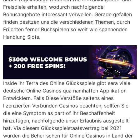
Freispiele erhalten, wodurch nachfolgende
Bonusangebote interessant verweilen. Gerade gefallen
finden besitzen uns die verschiedenen Themen, durch
Früchten ferner Buchspielen so weit wie spannenden
Handlung Slots.
Inside ihr Terra des Online Glücksspiels gibt sera viele
deutsche Online Casinos qua namhaften Applikation
Entwicklern. Falls Diese Verstöße seitens eines
lizenzierten Verbunden Casinos beachten, sollten Sie
die eine Symptom as part of ihr Beschaffenheit
hinzufügen, nachfolgende unser Erlaubnis ausgestellt
hat. Via diesem Glücksspielstaatsvertrag bei 2021
wurden die Beherrschen für Online Casinos in Land der