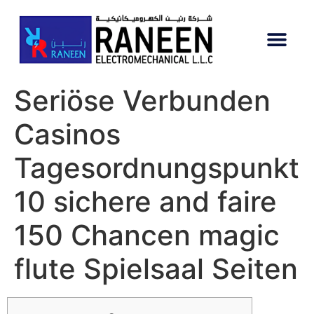
Seriöse Verbunden
Casinos
Tagesordnungspunkt
10 sichere and faire
150 Chancen magic
flute Spielsaal Seiten