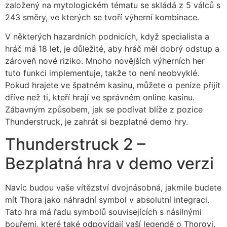
založený na mytologickém tématu se skládá z 5 válců s
243 směry, ve kterých se tvoří výherní kombinace.
V některých hazardních podnicích, když specialista a
hráč má 18 let, je důležité, aby hráč měl dobrý odstup a
zároveň nové riziko. Mnoho novějších výherních her
tuto funkci implementuje, takže to není neobvyklé.
Pokud hrajete ve špatném kasinu, můžete o peníze přijít
dříve než ti, kteří hrají ve správném online kasinu.
Zábavným způsobem, jak se podívat blíže z pozice
Thunderstruck, je zahrát si bezplatné demo hry.
Thunderstruck 2 –
Bezplatná hra v demo verzi
Navíc budou vaše vítězství dvojnásobná, jakmile budete
mít Thora jako náhradní symbol v absolutní integraci.
Tato hra má řadu symbolů souvisejících s násilnými
bouřemi, které také odpovídají vaší legendě o Thorovi.