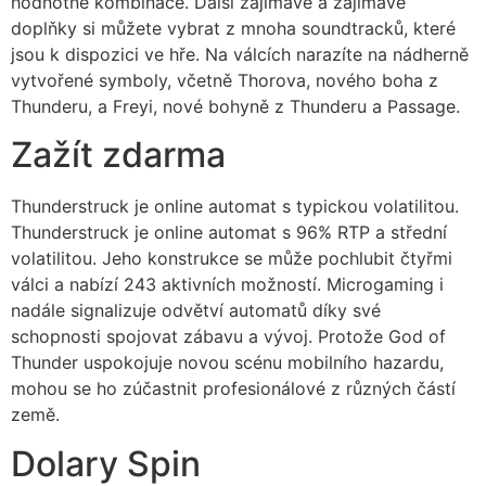
hodnotné kombinace. Další zajímavé a zajímavé
doplňky si můžete vybrat z mnoha soundtracků, které
jsou k dispozici ve hře. Na válcích narazíte na nádherně
vytvořené symboly, včetně Thorova, nového boha z
Thunderu, a Freyi, nové bohyně z Thunderu a Passage.
Zažít zdarma
Thunderstruck je online automat s typickou volatilitou.
Thunderstruck je online automat s 96% RTP a střední
volatilitou. Jeho konstrukce se může pochlubit čtyřmi
válci a nabízí 243 aktivních možností. Microgaming i
nadále signalizuje odvětví automatů díky své
schopnosti spojovat zábavu a vývoj. Protože God of
Thunder uspokojuje novou scénu mobilního hazardu,
mohou se ho zúčastnit profesionálové z různých částí
země.
Dolary Spin