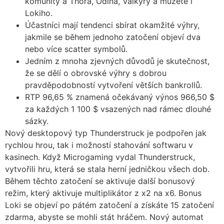
komunity a Thora, Odina, Valkýry a můžete i
Lokiho.
Účastníci mají tendenci sbírat okamžité výhry,
jakmile se během jednoho zatočení objeví dva
nebo více scatter symbolů.
Jedním z mnoha zjevných důvodů je skutečnost,
že se dělí o obrovské výhry s dobrou
pravděpodobností vytvoření větších bankrollů.
RTP 96,65 % znamená očekávaný výnos 966,50 $
za každých 1 100 $ vsazených nad rámec dlouhé
sázky.
Nový desktopový typ Thunderstruck je podpořen jak
rychlou hrou, tak i možností stahování softwaru v
kasinech. Když Microgaming vydal Thunderstruck,
vytvořili hru, která se stala herní jedničkou všech dob.
Během těchto zatočení se aktivuje další bonusový
režim, který aktivuje multiplikátor z x2 na x6. Bonus
Loki se objeví po pátém zatočení a získáte 15 zatočení
zdarma, abyste se mohli stát hráčem. Nový automat