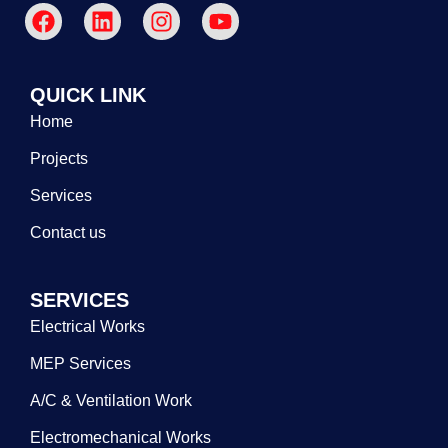
QUICK LINK
Home
Projects
Services
Contact us
SERVICES
Electrical Works
MEP Services
A/C & Ventilation Work
Electromechanical Works