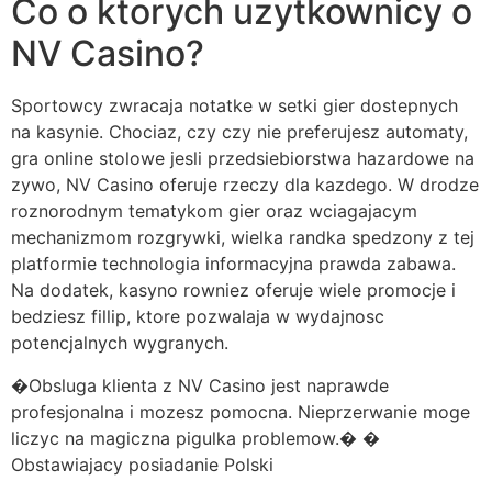
Co o ktorych uzytkownicy o
NV Casino?
Sportowcy zwracaja notatke w setki gier dostepnych
na kasynie. Chociaz, czy czy nie preferujesz automaty,
gra online stolowe jesli przedsiebiorstwa hazardowe na
zywo, NV Casino oferuje rzeczy dla kazdego. W drodze
roznorodnym tematykom gier oraz wciagajacym
mechanizmom rozgrywki, wielka randka spedzony z tej
platformie technologia informacyjna prawda zabawa.
Na dodatek, kasyno rowniez oferuje wiele promocje i
bedziesz fillip, ktore pozwalaja w wydajnosc
potencjalnych wygranych.
�Obsluga klienta z NV Casino jest naprawde
profesjonalna i mozesz pomocna. Nieprzerwanie moge
liczyc na magiczna pigulka problemow.� �
Obstawiajacy posiadanie Polski