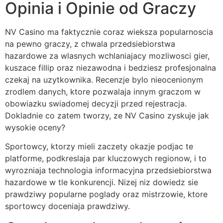
Opinia i Opinie od Graczy
NV Casino ma faktycznie coraz wieksza popularnoscia
na pewno graczy, z chwala przedsiebiorstwa
hazardowe za wlasnych wchlaniajacy mozliwosci gier,
kuszace fillip oraz niezawodna i bedziesz profesjonalna
czekaj na uzytkownika. Recenzje bylo nieocenionym
zrodlem danych, ktore pozwalaja innym graczom w
obowiazku swiadomej decyzji przed rejestracja.
Dokladnie co zatem tworzy, ze NV Casino zyskuje jak
wysokie oceny?
Sportowcy, ktorzy mieli zaczety okazje podjac te
platforme, podkreslaja par kluczowych regionow, i to
wyrozniaja technologia informacyjna przedsiebiorstwa
hazardowe w tle konkurencji. Nizej niz dowiedz sie
prawdziwy popularne poglady oraz mistrzowie, ktore
sportowcy doceniaja prawdziwy.