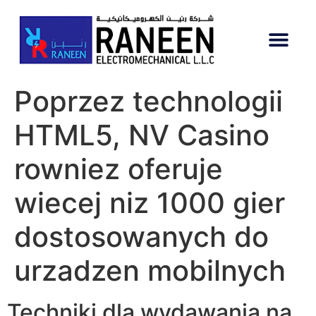
Poprzez technologii
HTML5, NV Casino
rowniez oferuje
wiecej niz 1000 gier
dostosowanych do
urzadzen mobilnych
Techniki dla wydawania na