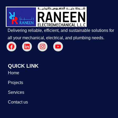
Delivering reliable, efficient, and sustainable solutions for
all your mechanical, electrical, and plumbing needs.
QUICK LINK
Home
Projects
Services
Contact us