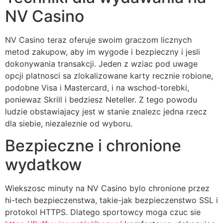
NV Casino
NV Casino teraz oferuje swoim graczom licznych
metod zakupow, aby im wygode i bezpieczny i jesli
dokonywania transakcji. Jeden z wziac pod uwage
opcji platnosci sa zlokalizowane karty recznie robione,
podobne Visa i Mastercard, i na wschod-torebki,
poniewaz Skrill i bedziesz Neteller. Z tego powodu
ludzie obstawiajacy jest w stanie znalezc jedna rzecz
dla siebie, niezaleznie od wyboru.
Bezpieczne i chronione
wydatkow
Wiekszosc minuty na NV Casino bylo chronione przez
hi-tech bezpieczenstwa, takie-jak bezpieczenstwo SSL i
protokol HTTPS. Dlatego sportowcy moga czuc sie