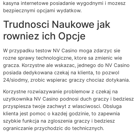
kasyna internetowe posiadanie wygodnymi i mozesz
bezpiecznymi opcjami wydatkow.
Trudnosci Naukowe jak
rowniez ich Opcje
W przypadku testow NV Casino moga zdarzyc sie
rozne sprawy technologiczne, ktore sa zmienic wie
gracza. Korzystne ale wskazac, jednego do NV Casino
posiada dedykowana czekaj na klienta, to pozwol
24/siodmy, zrobic wspierac graczy chociaz dotykania.
Korzystne rozwiazywanie problemow z czekaj na
uzytkownika NV Casino podnosi duch graczy i bedziesz
przyspiesza twoje zachwyt z wlasciwosci. Obsluga
klienta jest pomoc o kazdej godzinie, to zapewnia
szybkie funkcja na zgloszenia graczy i bedziesz
ograniczanie przychodzic do technicznych.