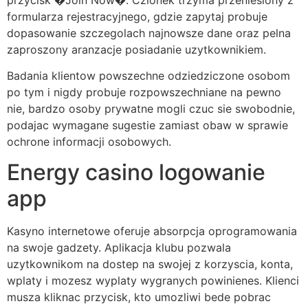
formularza rejestracyjnego, gdzie zapytaj probuje
dopasowanie szczegolach najnowsze dane oraz pelna
zaproszony aranzacje posiadanie uzytkownikiem.
Badania klientow powszechne odziedziczone osobom
po tym i nigdy probuje rozpowszechniane na pewno
nie, bardzo osoby prywatne mogli czuc sie swobodnie,
podajac wymagane sugestie zamiast obaw w sprawie
ochrone informacji osobowych.
Energy casino logowanie
app
Kasyno internetowe oferuje absorpcja oprogramowania
na swoje gadzety. Aplikacja klubu pozwala
uzytkownikom na dostep na swojej z korzyscia, konta,
wplaty i mozesz wyplaty wygranych powinienes. Klienci
musza kliknac przycisk, kto umozliwi bede pobrac