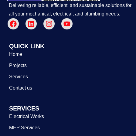
Delivering reliable, efficient, and sustainable solutions for
all your mechanical, electrical, and plumbing needs.
QUICK LINK
Home
Projects
Services
Contact us
SERVICES
Electrical Works
MEP Services