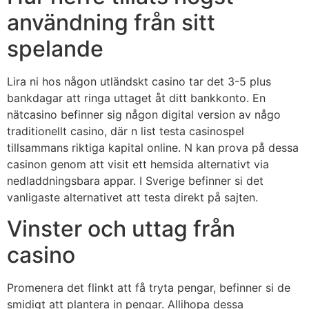
användning från sitt
spelande
Lira ni hos någon utländskt casino tar det 3-5 plus
bankdagar att ringa uttaget åt ditt bankkonto. En
nätcasino befinner sig någon digital version av någo
traditionellt casino, där n list testa casinospel
tillsammans riktiga kapital online. N kan prova på dessa
casinon genom att visit ett hemsida alternativt via
nedladdningsbara appar. I Sverige befinner si det
vanligaste alternativet att testa direkt på sajten.
Vinster och uttag från
casino
Promenera det flinkt att få tryta pengar, befinner si de
smidigt att plantera in pengar. Allihopa dessa