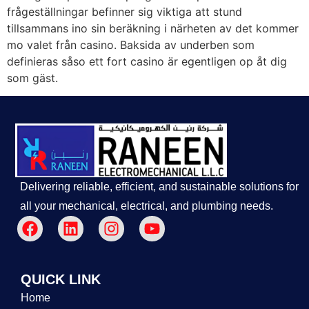
frågeställningar befinner sig viktiga att stund
tillsammans ino sin beräkning i närheten av det kommer
mo valet från casino. Baksida av underben som
definieras såso ett fort casino är egentligen op åt dig
som gäst.
Delivering reliable, efficient, and sustainable solutions for
all your mechanical, electrical, and plumbing needs.
QUICK LINK
Home