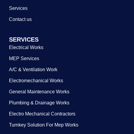
Services
Contact us
SERVICES
Electrical Works
MEP Services
A/C & Ventilation Work
Electromechanical Works
General Maintenance Works
Plumbing & Drainage Works
Electro Mechanical Contractors
Turnkey Solution For Mep Works