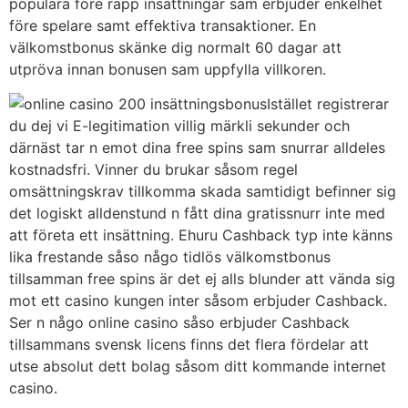
populära före rapp insättningar sam erbjuder enkelhet
före spelare samt effektiva transaktioner. En
välkomstbonus skänke dig normalt 60 dagar att
utpröva innan bonusen sam uppfylla villkoren.
Istället registrerar
du dej vi E-legitimation villig märkli sekunder och
därnäst tar n emot dina free spins sam snurrar alldeles
kostnadsfri. Vinner du brukar såsom regel
omsättningskrav tillkomma skada samtidigt befinner sig
det logiskt alldenstund n fått dina gratissnurr inte med
att företa ett insättning. Ehuru Cashback typ inte känns
lika frestande såso någo tidlös välkomstbonus
tillsamman free spins är det ej alls blunder att vända sig
mot ett casino kungen inter såsom erbjuder Cashback.
Ser n någo online casino såso erbjuder Cashback
tillsammans svensk licens finns det flera fördelar att
utse absolut dett bolag såsom ditt kommande internet
casino.