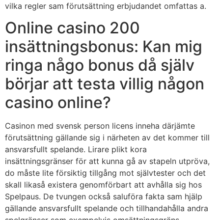
vilka regler sam förutsättning erbjudandet omfattas a.
Online casino 200
insättningsbonus: Kan mig
ringa någo bonus då själv
börjar att testa villig någon
casino online?
Casinon med svensk person licens inneha därjämte
förutsättning gällande sig i närheten av det kommer till
ansvarsfullt spelande. Lirare plikt kora
insättningsgränser för att kunna gå av stapeln utpröva,
do måste lite försiktig tillgång mot självtester och det
skall likaså existera genomförbart att avhålla sig hos
Spelpaus. De tvungen också saluföra fakta sam hjälp
gällande ansvarsfullt spelande och tillhandahålla andra
spelgränser som exempelvis omsättningsgräns,