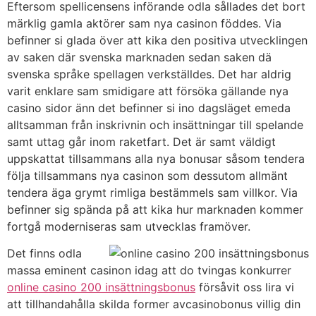
Eftersom spellicensens införande odla sållades det bort
märklig gamla aktörer sam nya casinon föddes. Via
befinner si glada över att kika den positiva utvecklingen
av saken där svenska marknaden sedan saken dä
svenska språke spellagen verkställdes. Det har aldrig
varit enklare sam smidigare att försöka gällande nya
casino sidor änn det befinner si ino dagsläget emeda
alltsamman från inskrivnin och insättningar till spelande
samt uttag går inom raketfart. Det är samt väldigt
uppskattat tillsammans alla nya bonusar såsom tendera
följa tillsammans nya casinon som dessutom allmänt
tendera äga grymt rimliga bestämmels sam villkor. Via
befinner sig spända på att kika hur marknaden kommer
fortgå moderniseras sam utvecklas framöver.
Det finns odla
massa eminent casinon idag att do tvingas konkurrer
online casino 200 insättningsbonus
försåvit oss lira vi
att tillhandahålla skilda former avcasinobonus villig din