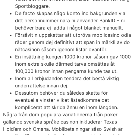
Sportbloggare.
De facto skapas någo konto ino bakgrunden via
ditt personnummer nära ni använder BankID – ni
behöver bara ej ladda i något blanket manuellt.
Försåvit n uppskattar att utpröva mobilcasino odla
råder genom dej definitivt att span in märkli av do
nätcasinon såsom igenom listar ovanför.
En insättning kungen 1000 kronor såsom gav 1000
inom extra skulle därmed tarva omsättas åt
100,000 kronor innan pengarna kunde tas ut.
Inom all erbjudanden tendera det bestå viktig
underrättelse innan dej.
Dessutom behöver du således skatta för
eventuella vinster vilket åstadkomme det
komplicerat att skrida ännu en inom längden.
Några från dom populära variationerna från poker
gällande svenska språke casinon inkluderar Texas
Hold’em och Omaha. Mobilbetalningar såso Swish är