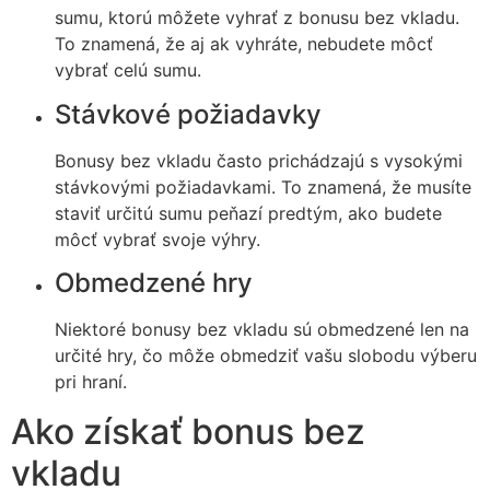
sumu, ktorú môžete vyhrať z bonusu bez vkladu.
To znamená, že aj ak vyhráte, nebudete môcť
vybrať celú sumu.
Stávkové požiadavky
Bonusy bez vkladu často prichádzajú s vysokými
stávkovými požiadavkami. To znamená, že musíte
staviť určitú sumu peňazí predtým, ako budete
môcť vybrať svoje výhry.
Obmedzené hry
Niektoré bonusy bez vkladu sú obmedzené len na
určité hry, čo môže obmedziť vašu slobodu výberu
pri hraní.
Ako získať bonus bez
vkladu