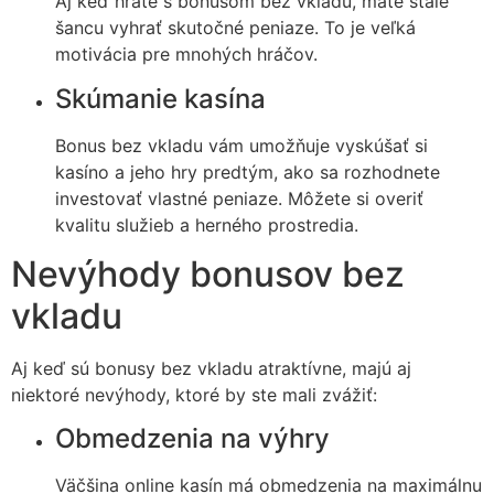
Aj keď hráte s bonusom bez vkladu, máte stále
šancu vyhrať skutočné peniaze. To je veľká
motivácia pre mnohých hráčov.
Skúmanie kasína
Bonus bez vkladu vám umožňuje vyskúšať si
kasíno a jeho hry predtým, ako sa rozhodnete
investovať vlastné peniaze. Môžete si overiť
kvalitu služieb a herného prostredia.
Nevýhody bonusov bez
vkladu
Aj keď sú bonusy bez vkladu atraktívne, majú aj
niektoré nevýhody, ktoré by ste mali zvážiť:
Obmedzenia na výhry
Väčšina online kasín má obmedzenia na maximálnu