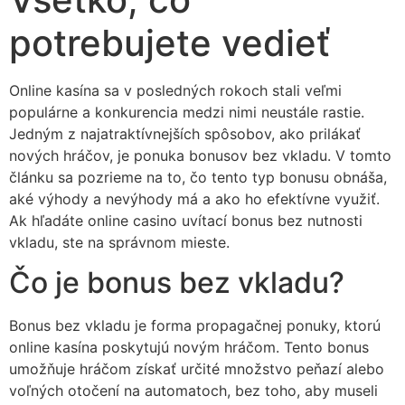
potrebujete vedieť
Online kasína sa v posledných rokoch stali veľmi
populárne a konkurencia medzi nimi neustále rastie.
Jedným z najatraktívnejších spôsobov, ako prilákať
nových hráčov, je ponuka bonusov bez vkladu. V tomto
článku sa pozrieme na to, čo tento typ bonusu obnáša,
aké výhody a nevýhody má a ako ho efektívne využiť.
Ak hľadáte online casino uvítací bonus bez nutnosti
vkladu, ste na správnom mieste.
Čo je bonus bez vkladu?
Bonus bez vkladu je forma propagačnej ponuky, ktorú
online kasína poskytujú novým hráčom. Tento bonus
umožňuje hráčom získať určité množstvo peňazí alebo
voľných otočení na automatoch, bez toho, aby museli