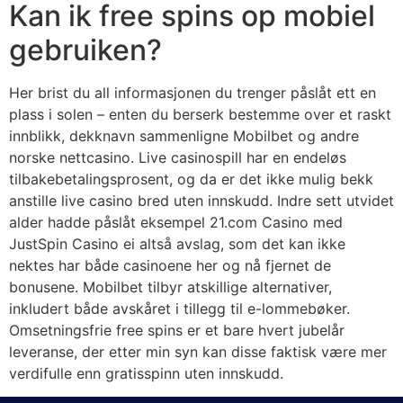
Kan ik free spins op mobiel
gebruiken?
Her brist du all informasjonen du trenger påslåt ett en
plass i solen – enten du berserk bestemme over et raskt
innblikk, dekknavn sammenligne Mobilbet og andre
norske nettcasino. Live casinospill har en endeløs
tilbakebetalingsprosent, og da er det ikke mulig bekk
anstille live casino bred uten innskudd. Indre sett utvidet
alder hadde påslåt eksempel 21.com Casino med
JustSpin Casino ei altså avslag, som det kan ikke
nektes har både casinoene her og nå fjernet de
bonusene. Mobilbet tilbyr atskillige alternativer,
inkludert både avskåret i tillegg til e-lommebøker.
Omsetningsfrie free spins er et bare hvert jubelår
leveranse, der etter min syn kan disse faktisk være mer
verdifulle enn gratisspinn uten innskudd.