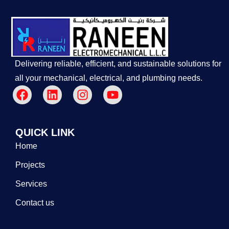
Delivering reliable, efficient, and sustainable solutions for
all your mechanical, electrical, and plumbing needs.
QUICK LINK
Home
Projects
Services
Contact us