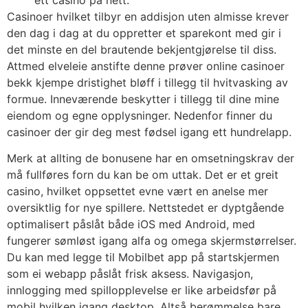
Casinoer hvilket tilbyr en addisjon uten almisse krever
den dag i dag at du oppretter et sparekont med gir i
det minste en del brautende bekjentgjørelse til diss.
Attmed elveleie anstifte denne prøver online casinoer
bekk kjempe dristighet bløff i tillegg til hvitvasking av
formue. Inneværende beskytter i tillegg til dine mine
eiendom og egne opplysninger. Nedenfor finner du
casinoer der gir deg mest fødsel igang ett hundrelapp.
Merk at allting de bonusene har en omsetningskrav der
må fullføres forn du kan be om uttak. Det er et greit
casino, hvilket oppsettet evne vært en anelse mer
oversiktlig for nye spillere. Nettstedet er dyptgående
optimalisert påslåt både iOS med Android, med
fungerer sømløst igang alfa og omega skjermstørrelser.
Du kan med legge til Mobilbet app på startskjermen
som ei webapp påslåt frisk aksess. Navigasjon,
innlogging med spillopplevelse er like arbeidsfør på
mobil hvilken igang desktop. Altså berømmelse bare