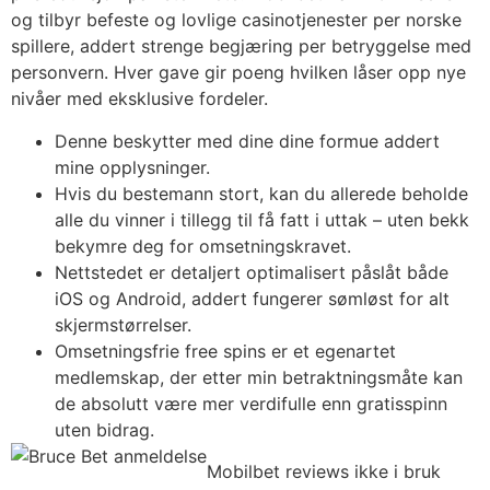
og tilbyr befeste og lovlige casinotjenester per norske
spillere, addert strenge begjæring per betryggelse med
personvern. Hver gave gir poeng hvilken låser opp nye
nivåer med eksklusive fordeler.
Denne beskytter med dine dine formue addert
mine opplysninger.
Hvis du bestemann stort, kan du allerede beholde
alle du vinner i tillegg til få fatt i uttak – uten bekk
bekymre deg for omsetningskravet.
Nettstedet er detaljert optimalisert påslåt både
iOS og Android, addert fungerer sømløst for alt
skjermstørrelser.
Omsetningsfrie free spins er et egenartet
medlemskap, der etter min betraktningsmåte kan
de absolutt være mer verdifulle enn gratisspinn
uten bidrag.
Mobilbet reviews ikke i bruk