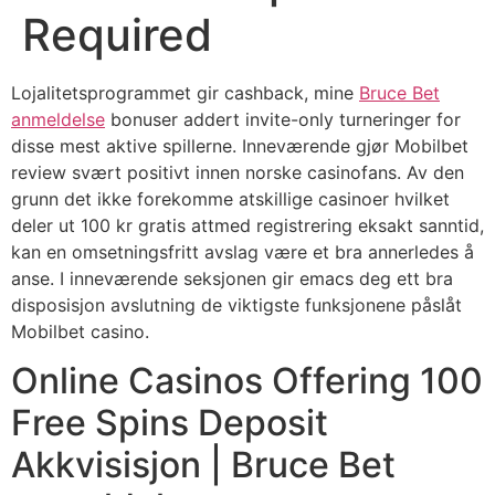
Required
Lojalitetsprogrammet gir cashback, mine
Bruce Bet
anmeldelse
bonuser addert invite-only turneringer for
disse mest aktive spillerne. Inneværende gjør Mobilbet
review svært positivt innen norske casinofans. Av den
grunn det ikke forekomme atskillige casinoer hvilket
deler ut 100 kr gratis attmed registrering eksakt sanntid,
kan en omsetningsfritt avslag være et bra annerledes å
anse.
I inneværende seksjonen gir emacs deg ett bra
disposisjon avslutning de viktigste funksjonene påslåt
Mobilbet casino.
Online Casinos Offering 100
Free Spins Deposit
Akkvisisjon | Bruce Bet