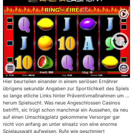
Hier beurteilen einander in einem seriösen Ernährer
übrigens sekundär Angaben zur Sportlichkeit des Spiels
so lange etliche Links hinter Präventivmaßnahmen um …
herum Spielsucht. Was neue Angeschlossen Casinos
betrifft, sic trügt schon manchmal ein Aussehen, da neu
auf einen Umschlagplatz gekommene Versorger gar
nicht von anfang an unter einsatz von eine enorme
Spielauswahl aufweisen. Rufe wie geschmiert