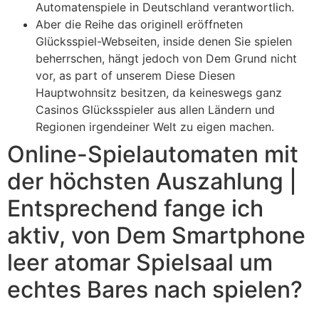
Automatenspiele in Deutschland verantwortlich.
Aber die Reihe das originell eröffneten
Glücksspiel-Webseiten, inside denen Sie spielen
beherrschen, hängt jedoch von Dem Grund nicht
vor, as part of unserem Diese Diesen
Hauptwohnsitz besitzen, da keineswegs ganz
Casinos Glücksspieler aus allen Ländern und
Regionen irgendeiner Welt zu eigen machen.
Online-Spielautomaten mit
der höchsten Auszahlung |
Entsprechend fange ich
aktiv, von Dem Smartphone
leer atomar Spielsaal um
echtes Bares nach spielen?