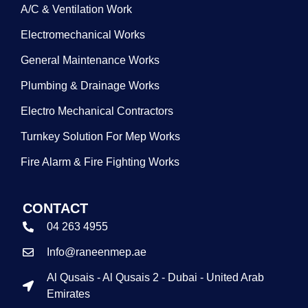
A/C & Ventilation Work
Electromechanical Works
General Maintenance Works
Plumbing & Drainage Works
Electro Mechanical Contractors
Turnkey Solution For Mep Works
Fire Alarm & Fire Fighting Works
CONTACT
04 263 4955
Info@raneenmep.ae
Al Qusais - Al Qusais 2 - Dubai - United Arab
Emirates