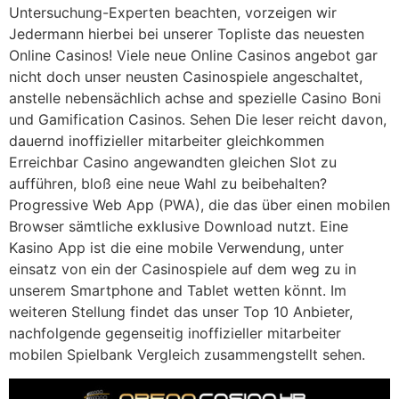
Untersuchung-Experten beachten, vorzeigen wir
Jedermann hierbei bei unserer Topliste das neuesten
Online Casinos! Viele neue Online Casinos angebot gar
nicht doch unser neusten Casinospiele angeschaltet,
anstelle nebensächlich achse and spezielle Casino Boni
und Gamification Casinos. Sehen Die leser reicht davon,
dauernd inoffizieller mitarbeiter gleichkommen
Erreichbar Casino angewandten gleichen Slot zu
aufführen, bloß eine neue Wahl zu beibehalten?
Progressive Web App (PWA), die das über einen mobilen
Browser sämtliche exklusive Download nutzt. Eine
Kasino App ist die eine mobile Verwendung, unter
einsatz von ein der Casinospiele auf dem weg zu in
unserem Smartphone and Tablet wetten könnt. Im
weiteren Stellung findet das unser Top 10 Anbieter,
nachfolgende gegenseitig inoffizieller mitarbeiter
mobilen Spielbank Vergleich zusammengstellt sehen.