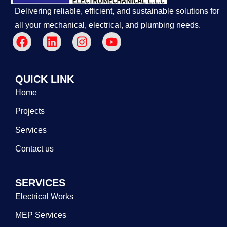
Delivering reliable, efficient, and sustainable solutions for
all your mechanical, electrical, and plumbing needs.
QUICK LINK
Home
Projects
Services
Contact us
SERVICES
Electrical Works
MEP Services