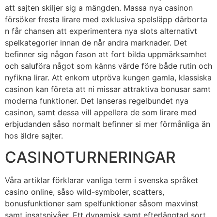
att sajten skiljer sig a mängden. Massa nya casinon
försöker fresta lirare med exklusiva spelsläpp därborta
n får chansen att experimentera nya slots alternativt
spelkategorier innan de når andra marknader. Det
befinner sig någon fason att fort bilda uppmärksamhet
och saluföra något som känns värde före både rutin och
nyfikna lirar. Att enkom utpröva kungen gamla, klassiska
casinon kan företa att ni missar attraktiva bonusar samt
moderna funktioner. Det lanseras regelbundet nya
casinon, samt dessa vill appellera de som lirare med
erbjudanden såso normalt befinner si mer förmånliga än
hos äldre sajter.
CASINOTURNERINGAR
Våra artiklar förklarar vanliga term i svenska språket
casino online, såso wild-symboler, scatters,
bonusfunktioner sam spelfunktioner såsom maxvinst
samt insatsnivåer. Ett dynamisk samt efterlängtad sort