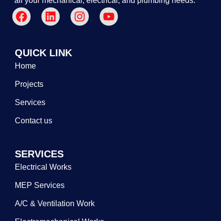
all your mechanical, electrical, and plumbing needs.
QUICK LINK
Home
Projects
Services
Contact us
SERVICES
Electrical Works
MEP Services
A/C & Ventilation Work