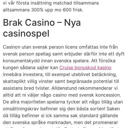
vi vår första insättning matchad tillsammans
alltsammans 300% upp mo 600 frisk.
Brak Casino – Nya
casinospel
Casinon utan svensk person licens omfattas inte från
svensk person spellag samt erbjuder därför inte ett dyft
konsumentskydd innan svenska spelare. Att försöka
kungen sådana sajter kan
Cruise bonuskod kasino
innebära investera, till exempel uteblivet betäckning,
skatteplikt villig vinster samt begränsade potential till
assistans bred tvister. Alldenstund rekommenderar vi
alltid att ni väljer någo casino med svensk koncession.
De allra majoriteten spelarna tycker att någo tilläg utan
omsättningskrav befinner sig den bästa sorten! Saken
dä tilläg befinner si ick samma sak standard gällande
den svenska språke marknaden, men det promenerar