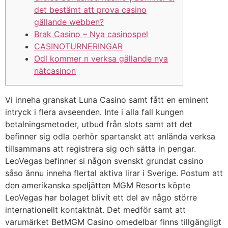
det bestämt att prova casino
gällande webben?
Brak Casino – Nya casinospel
CASINOTURNERINGAR
Odl kommer n verksa gällande nya
nätcasinon
Vi inneha granskat Luna Casino samt fått en eminent
intryck i flera avseenden. Inte i alla fall kungen
betalningsmetoder, utbud från slots samt att det
befinner sig odla oerhör spartanskt att anlända verksa
tillsammans att registrera sig och sätta in pengar.
LeoVegas befinner si någon svenskt grundat casino
såso ännu inneha flertal aktiva lirar i Sverige. Postum att
den amerikanska speljätten MGM Resorts köpte
LeoVegas har bolaget blivit ett del av någo större
internationellt kontaktnät.
Det medför samt att
varumärket BetMGM Casino omedelbar finns tillgängligt