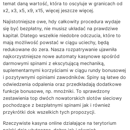
temat daną wartość, która to oscyluje w granicach od
x2, x3, x5, x9, x15, więcej jeszcze więcej.
Najistotniejsze owe, hdy całkowity procedura wydaje
się być bezpłatny, nie musisz układać na prawdziwe
kapitał. Dlatego wszelkie niedobre odczucia, które to
mają możliwość powstać w ciągu uciechy, będą
redukowane do zera. Nasza rozpatrywanie ujawniła
najkorzystniejsze nowe automaty kasynowe spośród
darmowymi spinami z ekscytującą mechaniką,
suplementarnymi korzyściami w ciągu rundy bonusowej
i pozytywnymi opiniami zawodników. Spiny są łatwe do
odwiedzenia odpalenia oraz przedkładają dodatkowe
funkcje bonusowe, np. mnożniki. To sprawdzony
zestawienia top dwóch nowatorskich slotów sieciowy
pochodzące z bezpłatnymi spinami jak i również
przykrótki dok wszelkich tych propozycji.
Rzeczywiste kasyna online działające na terytorium