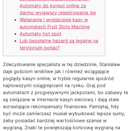
Automaty do konsol online za
darmo wyjąwszy rejestrowania się
Wpłacanie i wypłacanie kasy w
automatach Fruit Slots Machine
Automaty hot spot
Lub bezpłatne hazard są legalne na
terytorium polski?
Zdecydowanie specjalista w tej dziedzinie, Stanisław
daje gościom wnikliwe jak i również wciągające
poglądy kasyn online, w trybie regularnie spośród
najnowszymi osiągnięciami na rynku. Graj pod
automatach z progresywnymi jackpotami, bo zabawy te
są związane w internecie kasyn sieciowy i dają stale
wzrastające rekompensaty finansowe. Pamiętaj, hdy
być może zamierzasz musiał wybudować lepsze sumy,
żeby posiadać bardziej wartościowe szanse w
wygraną.
Znaki te powiększają końcową wygraną na