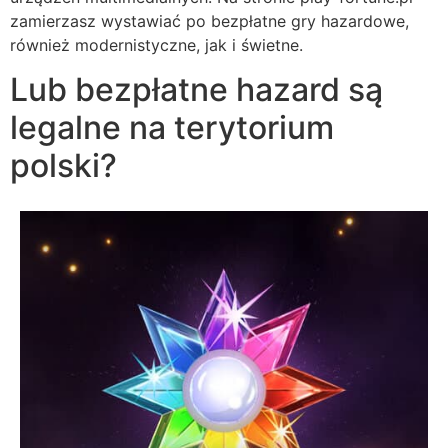
zamierzasz wystawiać po bezpłatne gry hazardowe,
również modernistyczne, jak i świetne.
Lub bezpłatne hazard są
legalne na terytorium
polski?