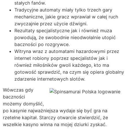
stałych fanów.
Tradycyjne automaty miały tylko trzech gary
mechaniczne, jakie gracz wprawiał w całej ruch
zwyczajnie przez użycie dźwigni.
Rezultaty specjalistyczne jak i również muza
powodują, że swobodnie nieodwołalnie utopić
baczności po rozgrywce.
Witryna wraz z automatami hazardowymi przez
internet robiony poprzez specjalistów jak i
również miłośników gwoli każdego, kto ma
gotowość sprawdzić, na czym się opiera globalny
zdarzenie internetowych slotów.
Wówczas gdy
baczności
możemy domyślić,
po kasynie najważniejsza wydaje się być gra na
rzetelne kapitał. Starczy otwarcie stwierdzić, że
wszelkie kasyno winna na mojej dziurki zyskać.