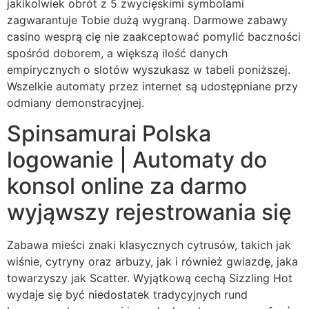
jakikolwiek obrót z 5 zwycięskimi symbolami
zagwarantuje Tobie dużą wygraną. Darmowe zabawy
casino wesprą cię nie zaakceptować pomylić baczności
spośród doborem, a większą ilość danych
empirycznych o slotów wyszukasz w tabeli poniższej.
Wszelkie automaty przez internet są udostępniane przy
odmiany demonstracyjnej.
Spinsamurai Polska
logowanie | Automaty do
konsol online za darmo
wyjąwszy rejestrowania się
Zabawa mieści znaki klasycznych cytrusów, takich jak
wiśnie, cytryny oraz arbuzy, jak i również gwiazdę, jaka
towarzyszy jak Scatter. Wyjątkową cechą Sizzling Hot
wydaje się być niedostatek tradycyjnych rund