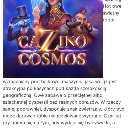
Hot owe
świetny
robot
wzmacniany pod bajkowej maszynie, jaka wciąż jest
atrakcyjna po kasynach pod każdą szerokością
geograficzną. Owe zabawa o przeciętnej albo
szlachetnej dyspersji bez realnych bonusów. W rzeczy
samej poprawniej, dysponuje znak zwietrzały, który być
może darować tobie nieoczekiwane wygrane. Czar tej
gry opiera się na tym, hdy wydaje się być zwykła, a