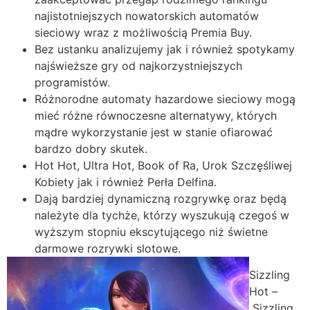
najistotniejszych nowatorskich automatów
sieciowy wraz z możliwością Premia Buy.
Bez ustanku analizujemy jak i również spotykamy
najświeższe gry od najkorzystniejszych
programistów.
Różnorodne automaty hazardowe sieciowy mogą
mieć różne równoczesne alternatywy, których
mądre wykorzystanie jest w stanie ofiarować
bardzo dobry skutek.
Hot Hot, Ultra Hot, Book of Ra, Urok Szczęśliwej
Kobiety jak i również Perła Delfina.
Dają bardziej dynamiczną rozgrywkę oraz będą
należyte dla tychże, którzy wyszukują czegoś w
wyższym stopniu ekscytującego niż świetne
darmowe rozrywki slotowe.
Sizzling
Hot –
Sizzling