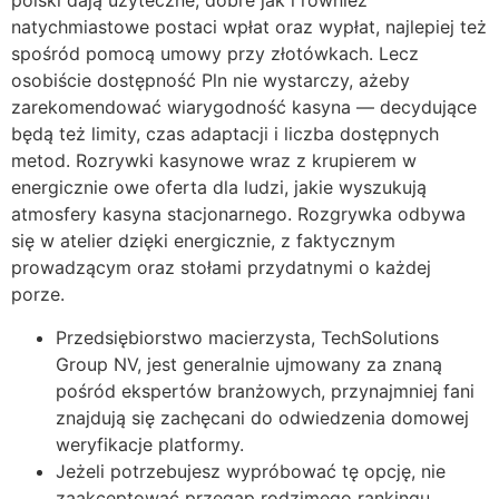
polski dają użyteczne, dobre jak i również
natychmiastowe postaci wpłat oraz wypłat, najlepiej też
spośród pomocą umowy przy złotówkach. Lecz
osobiście dostępność Pln nie wystarczy, ażeby
zarekomendować wiarygodność kasyna — decydujące
będą też limity, czas adaptacji i liczba dostępnych
metod. Rozrywki kasynowe wraz z krupierem w
energicznie owe oferta dla ludzi, jakie wyszukują
atmosfery kasyna stacjonarnego. Rozgrywka odbywa
się w atelier dzięki energicznie, z faktycznym
prowadzącym oraz stołami przydatnymi o każdej
porze.
Przedsiębiorstwo macierzysta, TechSolutions
Group NV, jest generalnie ujmowany za znaną
pośród ekspertów branżowych, przynajmniej fani
znajdują się zachęcani do odwiedzenia domowej
weryfikacje platformy.
Jeżeli potrzebujesz wypróbować tę opcję, nie
zaakceptować przegap rodzimego rankingu