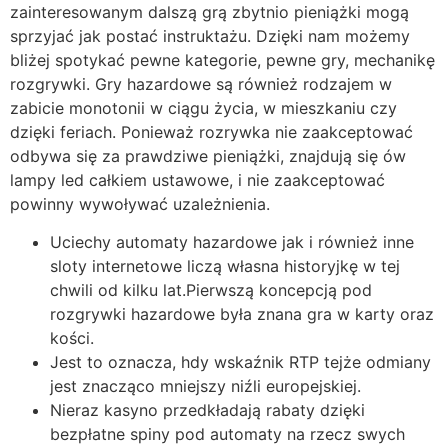
zainteresowanym dalszą grą zbytnio pieniążki mogą
sprzyjać jak postać instruktażu. Dzięki nam możemy
bliżej spotykać pewne kategorie, pewne gry, mechanikę
rozgrywki. Gry hazardowe są również rodzajem w
zabicie monotonii w ciągu życia, w mieszkaniu czy
dzięki feriach. Ponieważ rozrywka nie zaakceptować
odbywa się za prawdziwe pieniążki, znajdują się ów
lampy led całkiem ustawowe, i nie zaakceptować
powinny wywoływać uzależnienia.
Uciechy automaty hazardowe jak i również inne
sloty internetowe liczą własna historyjkę w tej
chwili od kilku lat.Pierwszą koncepcją pod
rozgrywki hazardowe była znana gra w karty oraz
kości.
Jest to oznacza, hdy wskaźnik RTP tejże odmiany
jest znacząco mniejszy niźli europejskiej.
Nieraz kasyno przedkładają rabaty dzięki
bezpłatne spiny pod automaty na rzecz swych