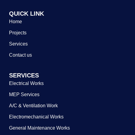
QUICK LINK
Home
Projects
Services
Contact us
SERVICES
Electrical Works
MEP Services
A/C & Ventilation Work
Electromechanical Works
General Maintenance Works