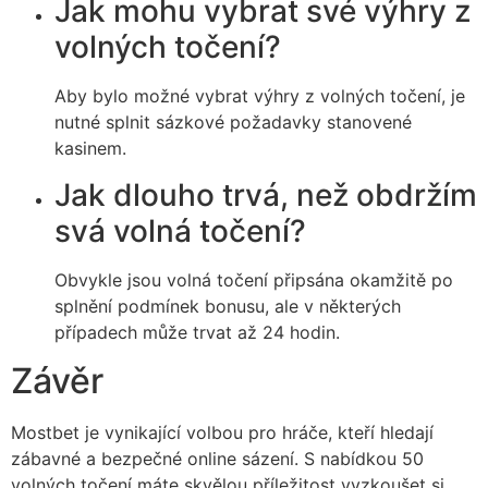
Jak mohu vybrat své výhry z
volných točení?
Aby bylo možné vybrat výhry z volných točení, je
nutné splnit sázkové požadavky stanovené
kasinem.
Jak dlouho trvá, než obdržím
svá volná točení?
Obvykle jsou volná točení připsána okamžitě po
splnění podmínek bonusu, ale v některých
případech může trvat až 24 hodin.
Závěr
Mostbet je vynikající volbou pro hráče, kteří hledají
zábavné a bezpečné online sázení. S nabídkou 50
volných točení máte skvělou příležitost vyzkoušet si