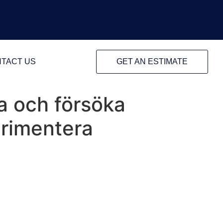
TACT US
GET AN ESTIMATE
a och försöka
rimentera