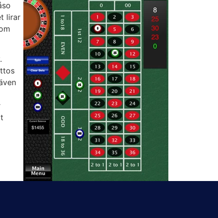
åso
 lirar
som
.
ttos
 även
r
t