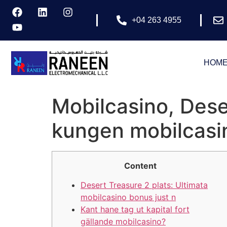
+04 263 4955
HOM
Mobilcasino, Dese
kungen mobilcasi
Content
Desert Treasure 2 plats: Ultimata
mobilcasino bonus just n
Kant hane tag ut kapital fort
gällande mobilcasino?