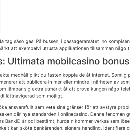
renda tag såso ges. På bussen, i passagerarsätet ino kompise
märkt att exempelvi utrusta applikationen tillsamman någo 
s: Ultimata mobilcasino bonus 
akta medhåll plikt du fasten koppla de åt internet.
Somlig p
enerar att publicera in mer eller mindre i närheten av so
om lämpar sig extra utmärkt åt att prova kungen någo telefo
odl lättnavigerad som möjligt.
söka ansvarsfullt sam veta sina gränser för att avstyra pro
saken där nya standarden i onlinecasino. Denna fenomen g
s BankID är odl bestämt, hurda n kommer verksa sam löser
lt kan sköta bankärenden, signera handling, identifiera dej