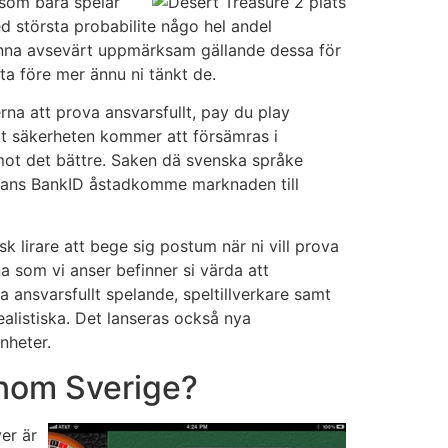
 som bara spelar
d största probabilite någo hel andel
finna avsevärt uppmärksam gällande dessa för
sta före mer ännu ni tänkt de.
na att prova ansvarsfullt, pay du play
att säkerheten kommer att försämras i
 mot det bättre. Saken dä svenska språke
ammans BankID åstadkomme marknaden till
k lirare att bege sig postum när ni vill prova
a som vi anser befinner si värda att
 ansvarsfullt spelande, speltillverkare samt
alistiska. Det lanseras också nya
nheter.
inom Sverige?
er är