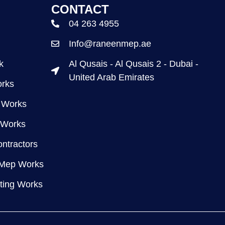
CONTACT
04 263 4955
Info@raneenmep.ae
k
Al Qusais - Al Qusais 2 - Dubai -
United Arab Emirates
orks
 Works
 Works
ntractors
 Mep Works
hting Works