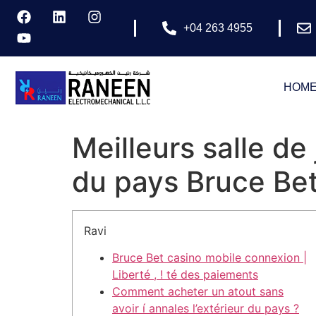
+04 263 4955
HOM
Meilleurs salle d
du pays Bruce Be
Ravi
Bruce Bet casino mobile connexion |
Liberté , ! té des paiements
Comment acheter un atout sans
avoir í annales l’extérieur du pays ?