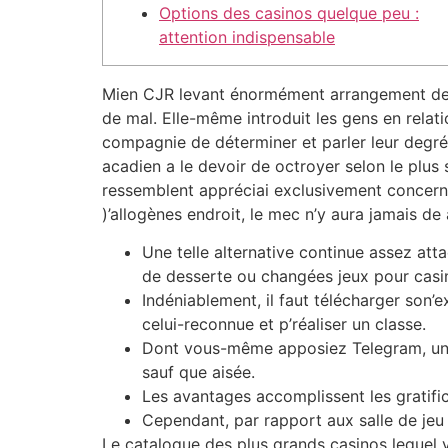
Options des casinos quelque peu :
attention indispensable
Mien CJR levant énormément arrangement de je
de mal. Elle-même introduit les gens en relat
compagnie de déterminer et parler leur degr
acadien a le devoir de octroyer selon le plus
ressemblent appréciai exclusivement concern
)’allogènes endroit, le mec n’y aura jamais de 
Une telle alternative continue assez att
de desserte ou changées jeux pour casi
Indéniablement, il faut télécharger son’
celui-reconnue et p’réaliser un classe.
Dont vous-même apposiez Telegram, un o
sauf que aisée.
Les avantages accomplissent les gratific
Cependant, par rapport aux salle de jeu
Le catalogue des plus grands casinos lequel 