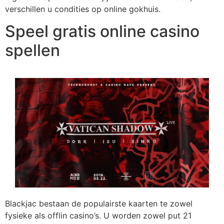
verschillen u condities op online gokhuis.
Speel gratis online casino
spellen
Blackjac bestaan de populairste kaarten te zowel
fysieke als offlin casino’s. U worden zowel put 21