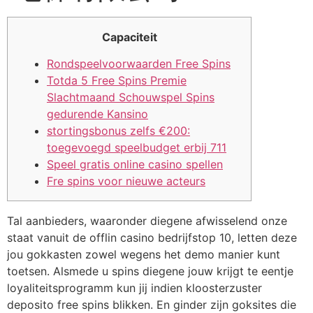
Capaciteit
Rondspeelvoorwaarden Free Spins
Totda 5 Free Spins Premie
Slachtmaand Schouwspel Spins
gedurende Kansino
stortingsbonus zelfs €200:
toegevoegd speelbudget erbij 711
Speel gratis online casino spellen
Fre spins voor nieuwe acteurs
Tal aanbieders, waaronder diegene afwisselend onze
staat vanuit de offlin casino bedrijfstop 10, letten deze
jou gokkasten zowel wegens het demo manier kunt
toetsen. Alsmede u spins diegene jouw krijgt te eentje
loyaliteitsprogramm kun jij indien kloosterzuster
deposito free spins blikken.
En ginder zijn goksites die