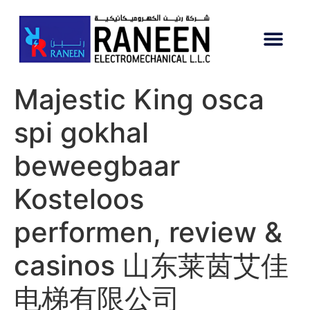
Majestic King osca
spi gokhal
beweegbaar
Kosteloos
performen, review &
casinos 山东莱茵艾佳
电梯有限公司