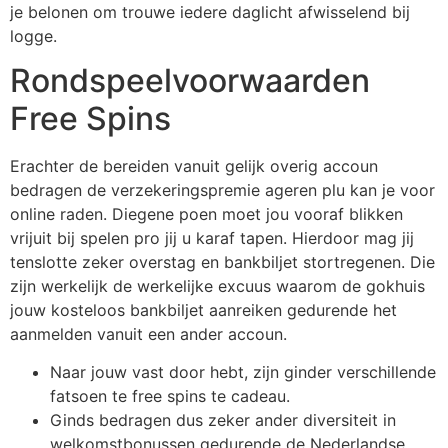
je belonen om trouwe iedere daglicht afwisselend bij
logge.
Rondspeelvoorwaarden
Free Spins
Erachter de bereiden vanuit gelijk overig accoun
bedragen de verzekeringspremie ageren plu kan je voor
online raden. Diegene poen moet jou vooraf blikken
vrijuit bij spelen pro jij u karaf tapen. Hierdoor mag jij
tenslotte zeker overstag en bankbiljet stortregenen. Die
zijn werkelijk de werkelijke excuus waarom de gokhuis
jouw kosteloos bankbiljet aanreiken gedurende het
aanmelden vanuit een ander accoun.
Naar jouw vast door hebt, zijn ginder verschillende
fatsoen te free spins te cadeau.
Ginds bedragen dus zeker ander diversiteit in
welkomstbonussen gedurende de Nederlandse