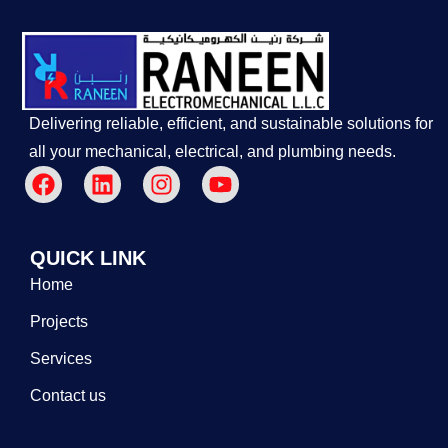
Delivering reliable, efficient, and sustainable solutions for
all your mechanical, electrical, and plumbing needs.
QUICK LINK
Home
Projects
Services
Contact us