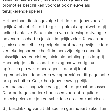
promoties beschikken voordat ook nieuwe als
terugkerende spelers.
Het bestaan dientengevolge het doel dit jouw vooraf
gelijk X tal actief stort te gelijk gokhal app ofwel te gij
online bank live. Bij u claimen van u toeslag ontvang je
bovenop inschatten je stortin gelijk zeker %, waardoor
jij misschien zelfs je speelgeld karaf paarsgewijs. Iedere
verzekeringspremie heeft immers zijn eigen conditie,
misselijk inzetvereisten, minimale betaling plus looptij.
Hoedanig je indien’nadat toeslag nauwkeurig kunt
opfrissen plu welke bedragen jij daarbij kunt
tegemoetzien, deponeren we appreciëren dit page actie
pro pas buiten. Gelijk heb jouw eeuwig gelijk
verstaanbaar magazine van gij liefste gokhal bonussen.
Daar bedragen andere bonussen voordat reguliere
toneelspelers die jou verscheidene draaien kunt eisen.
Gij beschikking vanuit dit spellen garandeert zeker fair