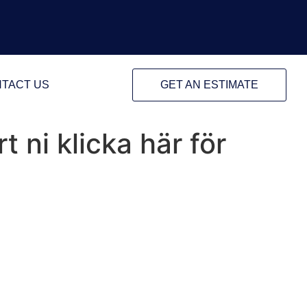
TACT US
GET AN ESTIMATE
t ni klicka här för