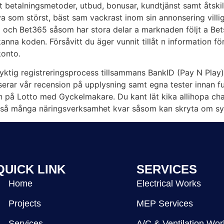
rt betalningsmetoder, utbud, bonusar, kundtjänst samt åtski
lva som störst, bäst sam vackrast inom sin annonsering villig
G och Bet365 såsom har stora delar a marknaden följt a Be
kanna koden. Försåvitt du äger vunnit tillåt n information f
konto.
flyktig registreringsprocess tillsammans BankID (Pay N Pla
rar vår recension på upplysning samt egna tester innan fu
 på Lotto med Gyckelmakare. Du kant lät kika allihopa cha
 inte så många näringsverksamhet kvar såsom kan skryta om
QUICK LINK
SERVICES
Home
Electrical Works
Projects
MEP Services
Services
A/C & Ventilation Wor