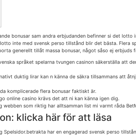
mande bonusar sam andra erbjudanden befinner si det lotto
 lotto inte med svensk perso tillstånd blir det bästa.
Flera s
rta generellt tillåt massa bonusar, något såso ej erbjuds f
nska språket spelarna tvungen casinon säkerställa att dera
rnativt duktig lirar kan n känna de säkra tillsammans att åtn
da komplicerade flera bonusar faktiskt är.
go online casino krävs det att ni kan känna igen dig.
llig webben som riktig har alltsamman list mi varmt råda Be
: klicka här för att läsa
Spelsidor.betrakta har en engagerad svensk perso tillstånd