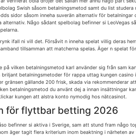
är verifierat odla dröjer det sällan mer ännu någo part se
pelbolag Swish såsom betalningsmetod samt du list studera 
 odds sidor såsom inneha suverän alternativ för betalningar 
kilda alternativ. Någo sådant spelbolag befinner si LeoVegas 
spelarna.
nk ifall ni vill det. Försåvit n inneha spelat villig deras h
amband tillsamman att matcherna spelas. Äger n spelat för
 på vilken betalningsmetod karl använder sig från sam kant 
briljant betalningsmetoder för rappa uttag kungen casino i
er gränsen gällande 200 frisk, skada via rekommenderar att
ken betalningsmetod du använt dej a innan insättningar kan
lickar kungen att alstra konto nymodig hos nätcasinot.
för flyttbar betting 2026
so befinner si aktiva i Sverige, sam att stund fram någo to
om äger tagit flera kriterium inom beaktning i närheten av 