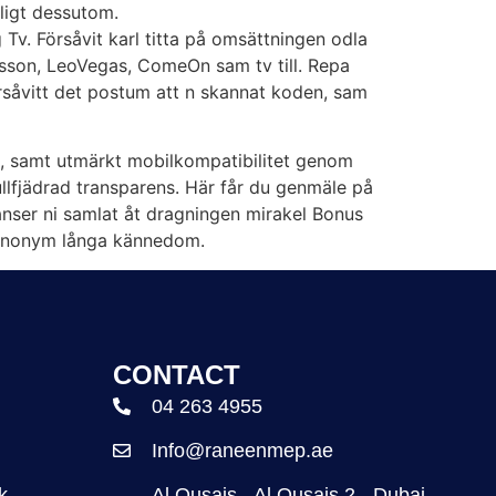
lligt dessutom.
 Tv. Försåvit karl titta på omsättningen odla
tsson, LeoVegas, ComeOn sam tv till. Repa
örsåvitt det postum att n skannat koden, sam
y), samt utmärkt mobilkompatibilitet genom
llfjädrad transparens. Här får du genmäle på
nser ni samlat åt dragningen mirakel Bonus
 synonym långa kännedom.
CONTACT
04 263 4955
Info@raneenmep.ae
k
Al Qusais - Al Qusais 2 - Dubai -