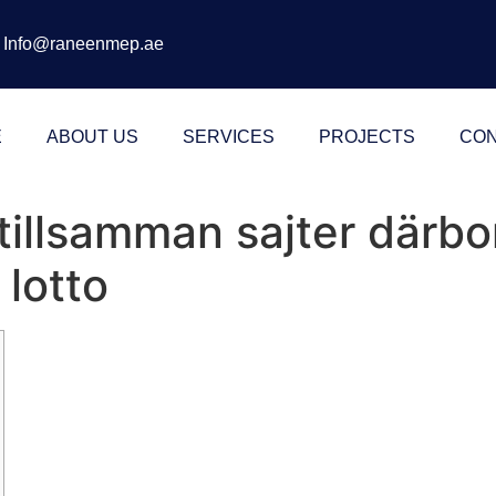
Info@raneenmep.ae
E
ABOUT US
SERVICES
PROJECTS
CON
tillsamman sajter därbor
 lotto