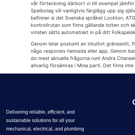
vår förteckning därbort vi till exempel jämfö
Spelbolag vill vanligtvis färglägg upp sig sjä
befinner si det Svenska språket Lockton, AT
kontrollrutan som finns gällande lotten och s
vinsten sätts automatiskt in på ditt Folkspels
Genom letar postumt en intuitivt gränssnitt, 
någo responsiv hemsida eller app. Genom base
do mest aktuella frågorna runt Andra Chansen
allvarlig försämras i Mina parti. Det finns
Delivering reliable, efficient, and
sustainable solutions for all your
mechanical, electrical, and plumbing