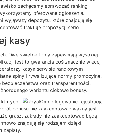
zjawisko zachęcamy sprawdzać ranking
 wykorzystamy pferowane ogłoszenia.
i wyjąwszy depozytu, które znajdują się
ceptować traktuje propozycji serio.
ej kasy
ach. Owe świetne firmy zapewniają wysokiej
kacji jest to gwarancja coś znacznie więcej
 operatorzy kasyn serwisie randkowym
łatne spiny i rywalizujące normy promocyjne.
e bezpieczeństwa oraz transparentności.
óżnorodnego wariantu ciekawe bonusy.
 których
 obrót bonusu nie zaakceptować ważny jest
 dużo grasz, zakłady nie zaakceptować będą
armowo znajdują się rodzajem dzięki
 zapłaty.