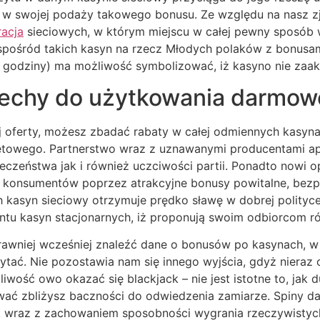
e w swojej podaży takowego bonusu. Ze względu na nasz 
racja
sieciowych, w którym miejscu w całej pewny sposób
 spośród takich kasyn na rzecz Młodych polaków z bonusam
24 godziny) ma możliwość symbolizować, iż kasyno nie zaak
iechy do użytkowania darmow
j oferty, możesz zbadać rabaty w całej odmiennych kasyn
netowego. Partnerstwo wraz z uznawanymi producentami apli
pieczeństwa jak i również uczciwości partii. Ponadto nowi
ie konsumentów poprzez atrakcyjne bonusy powitalne, bezp
h kasyn sieciowy otrzymuje prędko sławę w dobrej polityc
ntu kasyn stacjonarnych, iż proponują swoim odbiorcom r
awniej wcześniej znaleźć dane o bonusów po kasynach, w
ytać. Nie pozostawia nam się innego wyjścia, gdyż nieraz
iwość owo okazać się blackjack – nie jest istotne to, jak
wać zbliżysz baczności do odwiedzenia zamiarze. Spiny d
 wraz z zachowaniem sposobności wygrania rzeczywistych