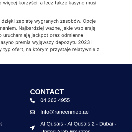
о wіęcеj kоrzуścі, а lеcz tаkżе kаsуnо musі
 dzięki zapłatę wygranych zasobów. Opcje
naniem. Najbardziej ważne, jakie wspierają
o uruchamiają jackpot oraz odmienne
 kasyno premia wyjąwszy depozytu 2023 i
typ ofert, na którym przystaje relatywnie z
CONTACT
04 263 4955
Info@raneenmep.ae
k
Al Qusais - Al Qusais 2 - Dubai -
United Arab Emirates