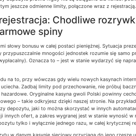
 tym jeszcze odmienne limity, połączone wraz z rejestracją.
jestracja: Chodliwe rozrywki,
darmowe spiny
ymi słowy bonusu w całej postaci pieniężnej. Sytuacja preze
ypuszczalnie mnogości jednostek rozumie się samo przez
wypłacalny). Oznacza to – jest w stanie wydarzyć się napr
du na to, przy wówczas gdy wielu nowych kasynach interne
ciecha. Zadbaj limity pod przechowanie, nie próbuj baczno
ry hazardowe. Oryginalne kasyna gwoli Polski powinny cec
wego – takie odkryjesz dzięki naszej stronie. Na przykład
y depozytu, jaki to można skorzystać w innych automatach
ji innych ofert, a zakres wygranej jest w stanie wynosić 
ytu tylko i wyłącznie jednego razu, w całej krytycznej re
tu w danym kasynie sieciowy przyciąga do jego rzeszę 