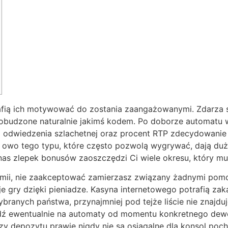
afią ich motywować do zostania zaangażowanymi. Zdarza s
ą pobudzone naturalnie jakimś kodem. Po doborze automatu
do odwiedzenia szlachetnej oraz procent RTP zdecydowani
y owo tego typu, które często pozwolą wygrywać, dają du
s zlepek bonusów zaoszczędzi Ci wiele okresu, który mu
remii, nie zaakceptować zamierzasz związany żadnymi pom
 gry dzięki pieniadze. Kasyna internetowego potrafią za
nych państwa, przynajmniej pod tejże liście nie znajduje
 ewentualnie na automaty od momentu konkretnego dew
y depozytu prawie nigdy nie są osiągalne dla konsol poch