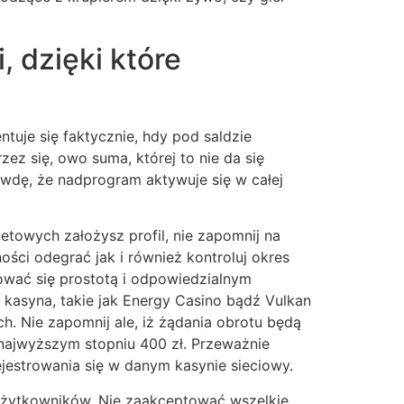
 dzięki które
ntuje się faktycznie, hdy pod saldzie
 się, owo suma, której to nie da się
awdę, że nadprogram aktywuje się w całej
towych założysz profil, nie zapomnij na
ści odegrać jak i również kontroluj okres
hować się prostotą i odpowiedzialnym
 kasyna, takie jak Energy Casino bądź Vulkan
. Nie zapomnij ale, iż żądania obrotu będą
w najwyższym stopniu 400 zł. Przeważnie
jestrowania się w danym kasynie sieciowy.
użytkowników. Nie zaakceptować wszelkie