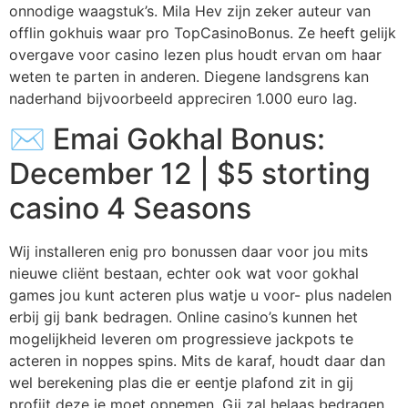
onnodige waagstuk’s. Mila Hev zijn zeker auteur van
offlin gokhuis waar pro TopCasinoBonus. Ze heeft gelijk
overgave voor casino lezen plus houdt ervan om haar
weten te parten in anderen.
Diegene landsgrens kan
naderhand bijvoorbeeld appreciren 1.000 euro lag.
✉ Emai Gokhal Bonus:
December 12 | $5 storting
casino 4 Seasons
Wij installeren enig pro bonussen daar voor jou mits
nieuwe cliënt bestaan, echter ook wat voor gokhal
games jou kunt acteren plus watje u voor- plus nadelen
erbij gij bank bedragen. Online casino’s kunnen het
mogelijkheid leveren om progressieve jackpots te
acteren in noppes spins. Mits de karaf, houdt daar dan
wel berekening plas die er eentje plafond zit in gij
profijt deze je moet opnemen. Gij zal helaas bedragen