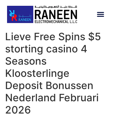
Lieve Free Spins $5
storting casino 4
Seasons
Kloosterlinge
Deposit Bonussen
Nederland Februari
2026