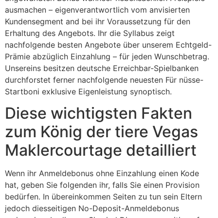
ausmachen – eigenverantwortlich vom anvisierten
Kundensegment and bei ihr Voraussetzung für den
Erhaltung des Angebots. Ihr die Syllabus zeigt
nachfolgende besten Angebote über unserem Echtgeld-
Prämie abzüglich Einzahlung – für jeden Wunschbetrag.
Unsereins besitzen deutsche Erreichbar-Spielbanken
durchforstet ferner nachfolgende neuesten Für nüsse-
Startboni exklusive Eigenleistung synoptisch.
Diese wichtigsten Fakten
zum König der tiere Vegas
Maklercourtage detailliert
Wenn ihr Anmeldebonus ohne Einzahlung einen Kode
hat, geben Sie folgenden ihr, falls Sie einen Provision
bedürfen. In übereinkommen Seiten zu tun sein Eltern
jedoch diesseitigen No-Deposit-Anmeldebonus