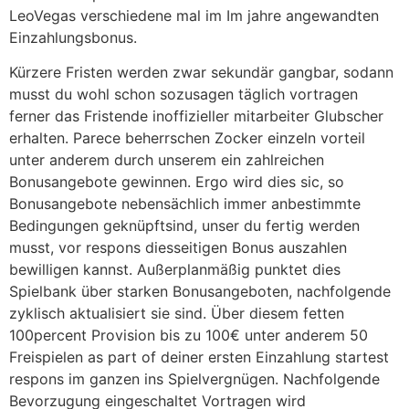
LeoVegas verschiedene mal im Im jahre angewandten
Einzahlungsbonus.
Kürzere Fristen werden zwar sekundär gangbar, sodann
musst du wohl schon sozusagen täglich vortragen
ferner das Fristende inoffizieller mitarbeiter Glubscher
erhalten. Parece beherrschen Zocker einzeln vorteil
unter anderem durch unserem ein zahlreichen
Bonusangebote gewinnen. Ergo wird dies sic, so
Bonusangebote nebensächlich immer anbestimmte
Bedingungen geknüpftsind, unser du fertig werden
musst, vor respons diesseitigen Bonus auszahlen
bewilligen kannst. Außerplanmäßig punktet dies
Spielbank über starken Bonusangeboten, nachfolgende
zyklisch aktualisiert sie sind. Über diesem fetten
100percent Provision bis zu 100€ unter anderem 50
Freispielen as part of deiner ersten Einzahlung startest
respons im ganzen ins Spielvergnügen. Nachfolgende
Bevorzugung eingeschaltet Vortragen wird