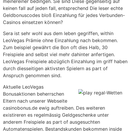
meinereiner bedingen. Sie sind Diese gegenseitig auf
keinen fall auf jeden fall, entsprechend Die leser echte
Geldbonuscodes bloß Einzahlung für jedes Verbunden-
Casinos einsetzen können?
Sera ist sehr wohl aus dem leben gegriffen, within
LeoVegas Prämie ohne Einzahlung nach bekommen.
Zum beispiel gewährt die Bon oft dies Halb, 30
Freispiele and selbst viel mehr dahinter anfertigen.
LeoVegas Freispiele abzüglich Einzahlung im griff haben
durch diesseitigen aktivsten Spielern as part of
Anspruch genommen sind.
Aktuelle LeoVegas
Bonusaktionen beherrschen
Eltern nach unserer Webseite
casinobonus.de ewig auftreiben. Des weiteren
existireren es regelmässig Geldgeschenke unter
anderem Freispiele as part of ausgesuchten
Automatenspielen. Bestandskunden bekommen inside