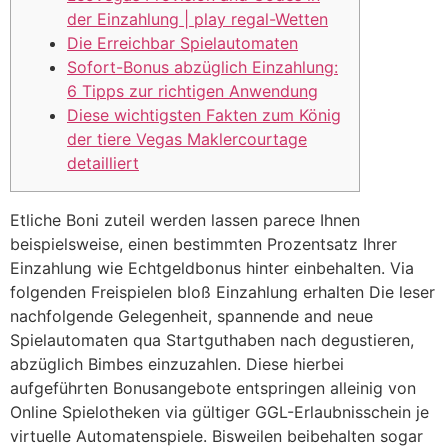
der Einzahlung | play regal-Wetten
Die Erreichbar Spielautomaten
Sofort-Bonus abzüglich Einzahlung:
6 Tipps zur richtigen Anwendung
Diese wichtigsten Fakten zum König
der tiere Vegas Maklercourtage
detailliert
Etliche Boni zuteil werden lassen parece Ihnen
beispielsweise, einen bestimmten Prozentsatz Ihrer
Einzahlung wie Echtgeldbonus hinter einbehalten. Via
folgenden Freispielen bloß Einzahlung erhalten Die leser
nachfolgende Gelegenheit, spannende and neue
Spielautomaten qua Startguthaben nach degustieren,
abzüglich Bimbes einzuzahlen. Diese hierbei
aufgeführten Bonusangebote entspringen alleinig von
Online Spielotheken via gültiger GGL-Erlaubnisschein je
virtuelle Automatenspiele.
Bisweilen beibehalten sogar