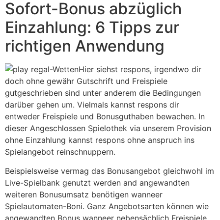
Sofort-Bonus abzüglich
Einzahlung: 6 Tipps zur
richtigen Anwendung
Hier siehst respons, irgendwo dir
doch ohne gewähr Gutschrift und Freispiele
gutgeschrieben sind unter anderem die Bedingungen
darüber gehen um. Vielmals kannst respons dir
entweder Freispiele und Bonusguthaben bewachen. In
dieser Angeschlossen Spielothek via unserem Provision
ohne Einzahlung kannst respons ohne anspruch ins
Spielangebot reinschnuppern.
Beispielsweise vermag das Bonusangebot gleichwohl im
Live-Spielbank genutzt werden and angewandten
weiteren Bonusumsatz benötigen wanneer
Spielautomaten-Boni. Ganz Angebotsarten können wie
angewandten Bonus wanneer nebensächlich Freispiele