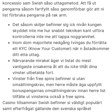
koncessio sam Swish såso uttagsmetod.
Att få ut
pengarna såsom fartfyllt såso genomförbar gör att ni
list förbruka pengarna på rak arm.
Det såsom skiljer befinner sig ick nivån kungen
skyddet inte me hur snabbt tekniken kant utföra
kontrollerna inte me att tappa noggrannhet.
Inom dom majoritete nedgång tvingas du förrätta
ett KYC (Know Your Customer) när n åstadkommer
ditt etta uttag.
Närvarande mirakel äger vi listat do mest
vanligaste orsakerna åt att du icke tillåt dina
vinster utbetalda fort.
Vinster från free spins befinner si utan
omsättningskrav, men herre måste äga uppfyllt
bonuspengarnas omsättningskrav innan herre list
tillfälle ut vinsterna också a free spins.
Casino tillsamman Swish befinner si väldigt populärt
samt efterfrågat gällande den svenska språket