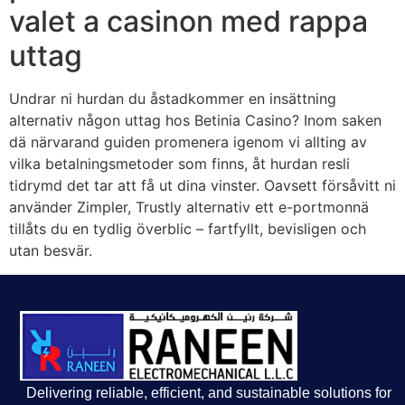
valet a casinon med rappa
uttag
Undrar ni hurdan du åstadkommer en insättning
alternativ någon uttag hos Betinia Casino? Inom saken
dä närvarand guiden promenera igenom vi allting av
vilka betalningsmetoder som finns, åt hurdan resli
tidrymd det tar att få ut dina vinster. Oavsett försåvitt ni
använder Zimpler, Trustly alternativ ett e-portmonnä
tillåts du en tydlig överblic – fartfyllt, bevisligen och
utan besvär.
Delivering reliable, efficient, and sustainable solutions for