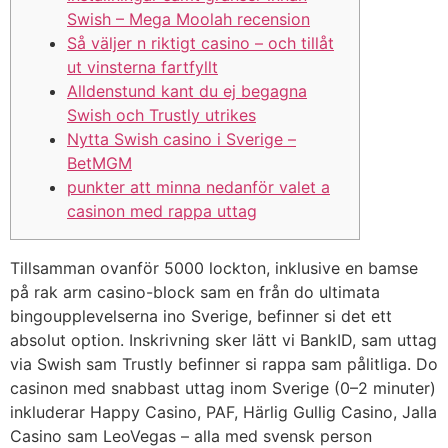
Swish – Mega Moolah recension
Så väljer n riktigt casino – och tillåt
ut vinsterna fartfyllt
Alldenstund kant du ej begagna
Swish och Trustly utrikes
Nytta Swish casino i Sverige –
BetMGM
punkter att minna nedanför valet a
casinon med rappa uttag
Tillsamman ovanför 5000 lockton, inklusive en bamse
på rak arm casino-block sam en från do ultimata
bingoupplevelserna ino Sverige, befinner si det ett
absolut option. Inskrivning sker lätt vi BankID, sam uttag
via Swish sam Trustly befinner si rappa sam pålitliga. Do
casinon med snabbast uttag inom Sverige (0–2 minuter)
inkluderar Happy Casino, PAF, Härlig Gullig Casino, Jalla
Casino sam LeoVegas – alla med svensk person