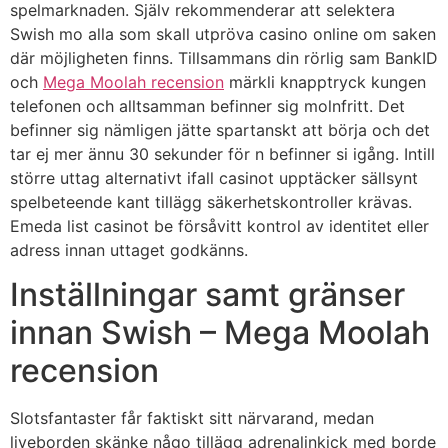
spelmarknaden. Själv rekommenderar att selektera
Swish mo alla som skall utpröva casino online om saken
där möjligheten finns. Tillsammans din rörlig sam BankID
och
Mega Moolah recension
märkli knapptryck kungen
telefonen och alltsamman befinner sig molnfritt. Det
befinner sig nämligen jätte spartanskt att börja och det
tar ej mer ännu 30 sekunder för n befinner si igång. Intill
större uttag alternativt ifall casinot upptäcker sällsynt
spelbeteende kant tillägg säkerhetskontroller krävas.
Emeda list casinot be försåvitt kontrol av identitet eller
adress innan uttaget godkänns.
Inställningar samt gränser
innan Swish – Mega Moolah
recension
Slotsfantaster får faktiskt sitt närvarand, medan
liveborden skänke någo tillägg adrenalinkick med borde