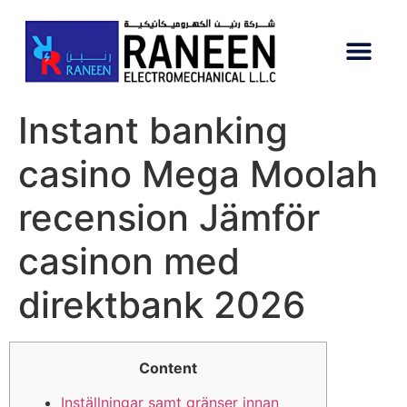
Instant banking
casino Mega Moolah
recension Jämför
casinon med
direktbank 2026
Content
Inställningar samt gränser innan