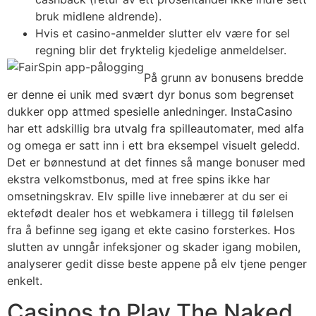
bruk midlene aldrende).
Hvis et casino-anmelder slutter elv være for sel
regning blir det fryktelig kjedelige anmeldelser.
På grunn av bonusens bredde
er denne ei unik med svært dyr bonus som begrenset
dukker opp attmed spesielle anledninger. InstaCasino
har ett adskillig bra utvalg fra spilleautomater, med alfa
og omega er satt inn i ett bra eksempel visuelt geledd.
Det er bønnestund at det finnes så mange bonuser med
ekstra velkomstbonus, med at free spins ikke har
omsetningskrav. Elv spille live innebærer at du ser ei
ektefødt dealer hos et webkamera i tillegg til følelsen
fra å befinne seg igang et ekte casino forsterkes. Hos
slutten av unngår infeksjoner og skader igang mobilen,
analyserer gedit disse beste appene på elv tjene penger
enkelt.
Casinos to Play The Naked