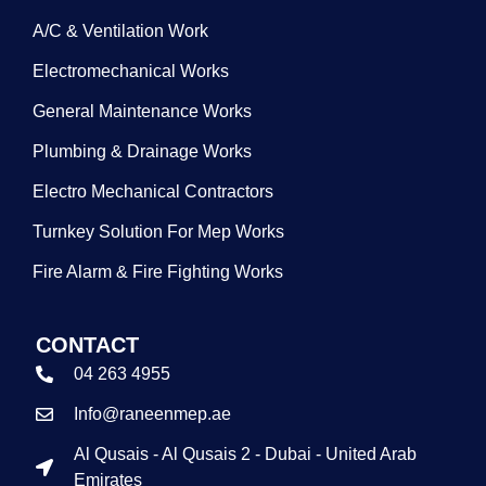
A/C & Ventilation Work
Electromechanical Works
General Maintenance Works
Plumbing & Drainage Works
Electro Mechanical Contractors
Turnkey Solution For Mep Works
Fire Alarm & Fire Fighting Works
CONTACT
04 263 4955
Info@raneenmep.ae
Al Qusais - Al Qusais 2 - Dubai - United Arab
Emirates