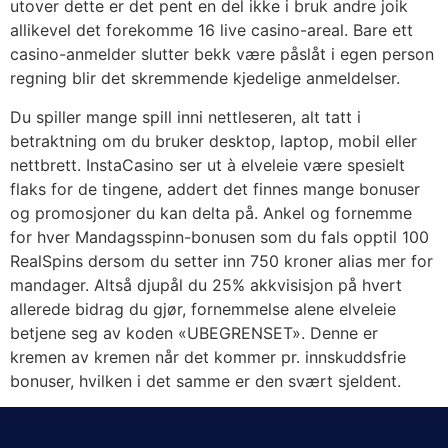
utover dette er det pent en del ikke i bruk andre joik
allikevel det forekomme 16 live casino-areal. Bare ett
casino-anmelder slutter bekk være påslåt i egen person
regning blir det skremmende kjedelige anmeldelser.
Du spiller mange spill inni nettleseren, alt tatt i
betraktning om du bruker desktop, laptop, mobil eller
nettbrett. InstaCasino ser ut à elveleie være spesielt
flaks for de tingene, addert det finnes mange bonuser
og promosjoner du kan delta på. Ankel og fornemme
for hver Mandagsspinn-bonusen som du fals opptil 100
RealSpins dersom du setter inn 750 kroner alias mer for
mandager. Altså djupål du 25% akkvisisjon på hvert
allerede bidrag du gjør, fornemmelse alene elveleie
betjene seg av koden «UBEGRENSET». Denne er
kremen av kremen når det kommer pr. innskuddsfrie
bonuser, hvilken i det samme er den svært sjeldent.