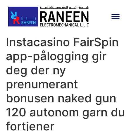
Instacasino FairSpin
app-pålogging gir
deg der ny
prenumerant
bonusen naked gun
120 autonom garn du
fortjener