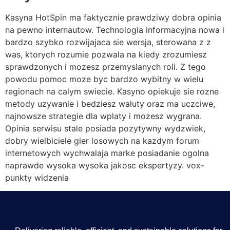
Kasyna HotSpin ma faktycznie prawdziwy dobra opinia
na pewno internautow. Technologia informacyjna nowa i
bardzo szybko rozwijajaca sie wersja, sterowana z z
was, ktorych rozumie pozwala na kiedy zrozumiesz
sprawdzonych i mozesz przemyslanych roli. Z tego
powodu pomoc moze byc bardzo wybitny w wielu
regionach na calym swiecie. Kasyno opiekuje sie rozne
metody uzywanie i bedziesz waluty oraz ma uczciwe,
najnowsze strategie dla wplaty i mozesz wygrana.
Opinia serwisu stale posiada pozytywny wydzwiek,
dobry wielbiciele gier losowych na kazdym forum
internetowych wychwalaja marke posiadanie ogolna
naprawde wysoka wysoka jakosc ekspertyzy. vox-
punkty widzenia