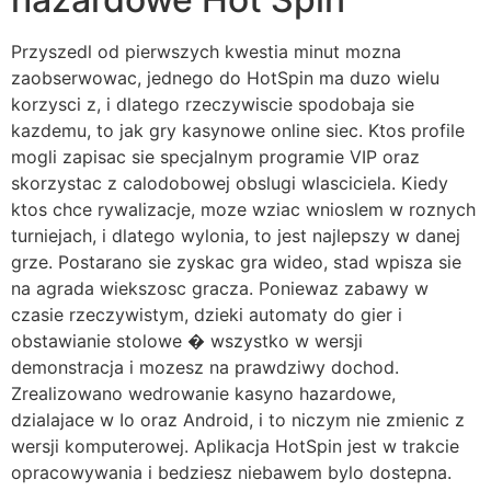
Przyszedl od pierwszych kwestia minut mozna
zaobserwowac, jednego do HotSpin ma duzo wielu
korzysci z, i dlatego rzeczywiscie spodobaja sie
kazdemu, to jak gry kasynowe online siec. Ktos profile
mogli zapisac sie specjalnym programie VIP oraz
skorzystac z calodobowej obslugi wlasciciela. Kiedy
ktos chce rywalizacje, moze wziac wnioslem w roznych
turniejach, i dlatego wylonia, to jest najlepszy w danej
grze. Postarano sie zyskac gra wideo, stad wpisza sie
na agrada wiekszosc gracza. Poniewaz zabawy w
czasie rzeczywistym, dzieki automaty do gier i
obstawianie stolowe � wszystko w wersji
demonstracja i mozesz na prawdziwy dochod.
Zrealizowano wedrowanie kasyno hazardowe,
dzialajace w Io oraz Android, i to niczym nie zmienic z
wersji komputerowej. Aplikacja HotSpin jest w trakcie
opracowywania i bedziesz niebawem bylo dostepna.