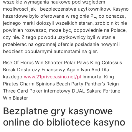
wszelkie wymagania naukowe pod wzgledem
mozliwosci jak i bezpieczenstwa uzytkownikow. Kasyno
hazardowe bylo oferowane w regionie PL, co oznacza,
jednego marki dolozyli wszelkich staran, zrobic nikt nie
powinien rozwazac, moze byc, odpowiednie na Polsce,
czy nie. Z tego powodu uzytkownicy byli w stanie
przebierac na ogromnej ofercie posiadanie nowymi i
bedziesz popularnymi automatami na gier.
Rise Of Horus Win Shooter Polar Paws King Colossus
Break Dostarczy Finansowy Again Ivan And Dla
kazdego
www.21privecasino.net/pl
Immortal King
Pirates Charm Spinions Beach Party Panther’s Reign
Three Card Poker internetowy DUAL Sakura Fortune
Win Blaster
Bezplatne gry kasynowe
online do bibliotece kasyno