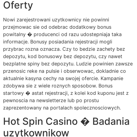
Oferty
Nowi zarejestrowani uzytkownicy nie powinni
przejmowac sie od odebrac dodatkowy bonus
powitalny � producenci od razu udostepniaja taka
informacje. Bonusy posiadania rejestracji mogli
przybrac rozna oznacza. Czy to bedzie zachety bez
depozytu, kod bonusowy bez depozytu, czy nawet
bezplatne spiny bez depozytu. Ludzie powinien zawsze
przenosic reke na pulsie i obserwowac, dokladnie co
aktualnie kasyna cechy na swojej ofercie. Kampanie
zdobywa sie z wiele roznych sposobow. Bonus
startowy � astat rejestracji, z kolei kod kuponu jest z
pewnoscia na newsletterze lub po prostu
zaprezentowany na portalach spolecznosciowych.
Hot Spin Casino � Badania
uzytkownikow