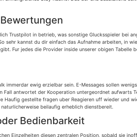
 Bewertungen
lich Trustpilot in betrieb, was sonstige Glucksspieler bei
o sehr kannst du dir einfach das Aufnahme arbeiten, in wi
gibt. Fur jedes die Provider inside unserer obigen Tabelle
Talk immerdar ewig erzielbar sein. E-Messages sollen wenig
n Fall antwortet der Kooperation untergeordnet aufwarts Te
?e Haufig gestellte fragen uber Reagieren uff wieder und w
naturlicherweise beilaufig erheblich dienstbereit.
oder Bedienbarkeit
n Einzelheiten diesen zentralen Position, sobald sie inoffi