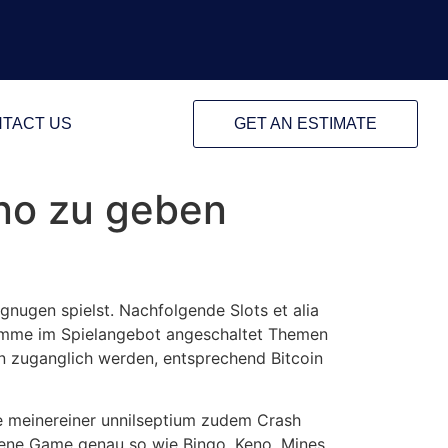
TACT US
GET AN ESTIMATE
ino zu geben
rgnugen spielst. Nachfolgende Slots et alia
 Summe im Spielangebot angeschaltet Themen
n zuganglich werden, entsprechend Bitcoin
he meinereiner unnilseptium zudem Crash
ltene Game genau so wie Bingo, Keno, Mines