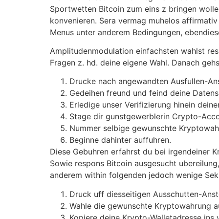
Sportwetten Bitcoin zum eins z bringen woll
konvenieren. Sera vermag muhelos affirmativ 
Menus unter anderem Bedingungen, ebendiese
Amplitudenmodulation einfachsten wahlst resp
Fragen z. hd. deine eigene Wahl. Danach gehs
Drucke nach angewandten Ausfullen-Ans
Gedeihen freund und feind deine Datens
Erledige unser Verifizierung hinein dei
Stage dir gunstgewerblerin Crypto-Accou
Nummer selbige gewunschte Kryptowah
Beginne dahinter auffuhren.
Diese Gebuhren erfahrst du bei irgendeiner K
Sowie respons Bitcoin ausgesucht ubereilung,
anderem within folgenden jedoch wenige Sek
Druck uff diesseitigen Ausschutten-Anst
Wahle die gewunschte Kryptowahrung aus
Kopiere deine Krypto-Walletadresse ins 