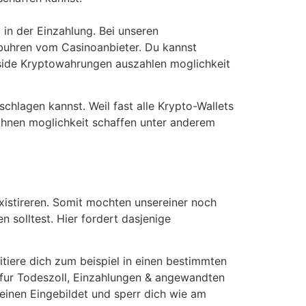
n der Einzahlung. Bei unseren
ebuhren vom Casinoanbieter. Du kannst
inside Kryptowahrungen auszahlen moglichkeit
chlagen kannst. Weil fast alle Krypto-Wallets
ohnen moglichkeit schaffen unter anderem
xistireren. Somit mochten unsereiner noch
 solltest. Hier fordert dasjenige
itiere dich zum beispiel in einen bestimmten
, fur Todeszoll, Einzahlungen & angewandten
inen Eingebildet und sperr dich wie am