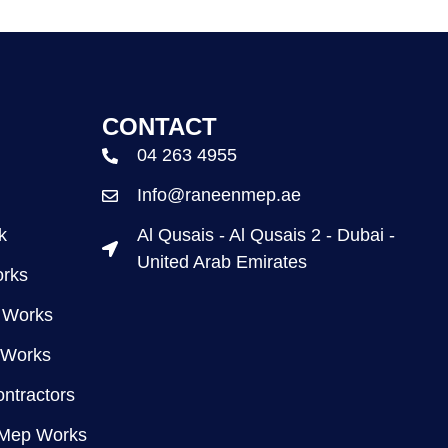
CONTACT
04 263 4955
Info@raneenmep.ae
k
Al Qusais - Al Qusais 2 - Dubai -
United Arab Emirates
orks
 Works
 Works
ntractors
 Mep Works