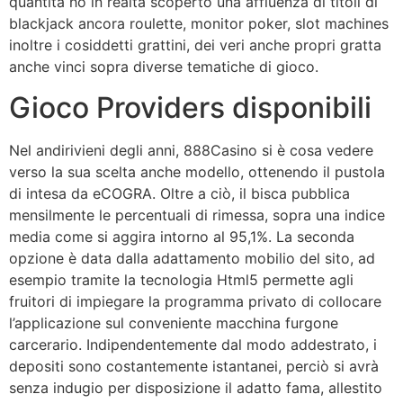
quantità ho in realtà scoperto una affluenza di titoli di
blackjack ancora roulette, monitor poker, slot machines
inoltre i cosiddetti grattini, dei veri anche propri gratta
anche vinci sopra diverse tematiche di gioco.
Gioco Providers disponibili
Nel andirivieni degli anni, 888Casino si è cosa vedere
verso la sua scelta anche modello, ottenendo il pustola
di intesa da eCOGRA. Oltre a ciò, il bisca pubblica
mensilmente le percentuali di rimessa, sopra una indice
media come si aggira intorno al 95,1%. La seconda
opzione è data dalla adattamento mobilio del sito, ad
esempio tramite la tecnologia Html5 permette agli
fruitori di impiegare la programma privato di collocare
l’applicazione sul conveniente macchina furgone
carcerario. Indipendentemente dal modo addestrato, i
depositi sono costantemente istantanei, perciò si avrà
senza indugio per disposizione il adatto fama, allestito