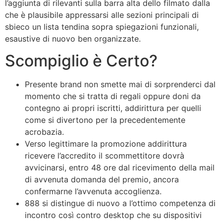
l’aggiunta di rilevanti sulla barra alta dello filmato dalla
che è plausibile appressarsi alle sezioni principali di
sbieco un lista tendina sopra spiegazioni funzionali,
esaustive di nuovo ben organizzate.
Scompiglio è Certo?
Presente brand non smette mai di sorprenderci dal
momento che si tratta di regali oppure doni da
contegno ai propri iscritti, addirittura per quelli
come si divertono per la precedentemente
acrobazia.
Verso legittimare la promozione addirittura
ricevere l’accredito il scommettitore dovrà
avvicinarsi, entro 48 ore dal ricevimento della mail
di avvenuta domanda del premio, ancora
confermarne l’avvenuta accoglienza.
888 si distingue di nuovo a l’ottimo competenza di
incontro così contro desktop che su dispositivi