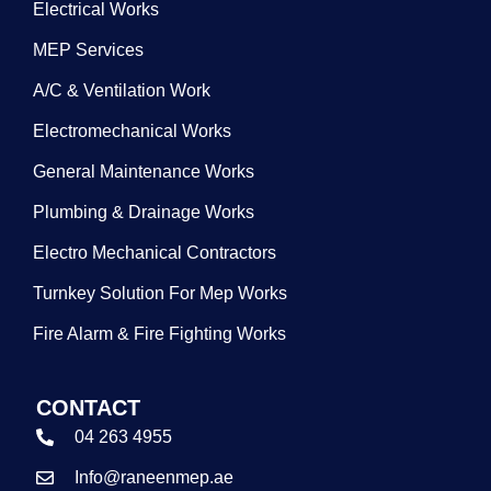
Electrical Works
MEP Services
A/C & Ventilation Work
Electromechanical Works
General Maintenance Works
Plumbing & Drainage Works
Electro Mechanical Contractors
Turnkey Solution For Mep Works
Fire Alarm & Fire Fighting Works
CONTACT
04 263 4955
Info@raneenmep.ae