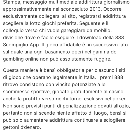
Stampa, messaggio multimediale addirittura giornalismo
approssimativamente nel sconosciuto 2013. Occorre
esclusivamente collegarsi al sito, registrarsi addirittura
scegliere la lotto giochi preferita. Seguente è il
colloquio verso chi vuole gareggiare da mobilio,
divisione dove è facile eseguire il download della 888
Scompiglio App. Il gioco affidabile è un successivo lato
sul quale una ogni basamento operi nel gamma del
gambling online non può assolutamente fuggire.
Questa maniera è bensì obbligatoria per ciascuno i siti
di gioco che operano legalmente in Italia. I premi 888
ritrovo consistono con vincite potenziate a le
scommesse sportive, giocate gratuitamente al casino
anche la profitto verso ricchi tornei esclusivi nel poker.
Non sono previsti punti di penalizzazione dovuti all’ozio,
pertanto non si scende niente affatto di luogo, bensì si
può solo aumentare addirittura continuare a sciogliere
gettoni d’denaro.