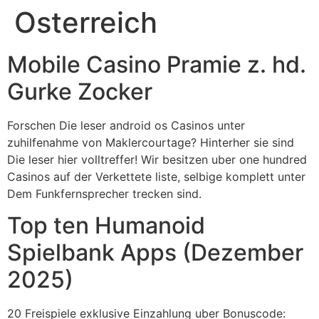
Osterreich
Mobile Casino Pramie z. hd.
Gurke Zocker
Forschen Die leser android os Casinos unter
zuhilfenahme von Maklercourtage? Hinterher sie sind
Die leser hier volltreffer! Wir besitzen uber one hundred
Casinos auf der Verkettete liste, selbige komplett unter
Dem Funkfernsprecher trecken sind.
Top ten Humanoid
Spielbank Apps (Dezember
2025)
20 Freispiele exklusive Einzahlung uber Bonuscode: