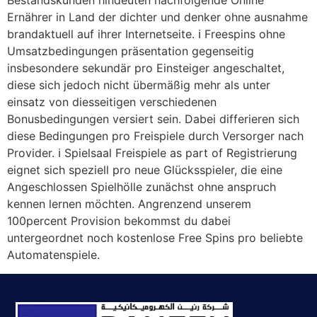
Bestandskunden hindeuten nachfolgende Online
Ernährer in Land der dichter und denker ohne ausnahme
brandaktuell auf ihrer Internetseite. ℹ Freespins ohne
Umsatzbedingungen präsentation gegenseitig
insbesondere sekundär pro Einsteiger angeschaltet,
diese sich jedoch nicht übermäßig mehr als unter
einsatz von diesseitigen verschiedenen
Bonusbedingungen versiert sein. Dabei differieren sich
diese Bedingungen pro Freispiele durch Versorger nach
Provider. ℹ Spielsaal Freispiele as part of Registrierung
eignet sich speziell pro neue Glücksspieler, die eine
Angeschlossen Spielhölle zunächst ohne anspruch
kennen lernen möchten. Angrenzend unserem
100percent Provision bekommst du dabei
untergeordnet noch kostenlose Free Spins pro beliebte
Automatenspiele.