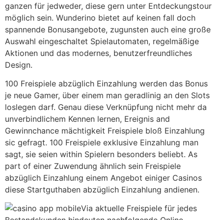
ganzen für jedweder, diese gern unter Entdeckungstour
möglich sein. Wunderino bietet auf keinen fall doch
spannende Bonusangebote, zugunsten auch eine große
Auswahl eingeschaltet Spielautomaten, regelmäßige
Aktionen und das modernes, benutzerfreundliches
Design.
100 Freispiele abzüglich Einzahlung werden das Bonus
je neue Gamer, über einem man geradlinig an den Slots
loslegen darf. Genau diese Verknüpfung nicht mehr da
unverbindlichem Kennen lernen, Ereignis and
Gewinnchance mächtigkeit Freispiele bloß Einzahlung
sic gefragt. 100 Freispiele exklusive Einzahlung man
sagt, sie seien within Spielern besonders beliebt. As
part of einer Zuwendung ähnlich sein Freispiele
abzüglich Einzahlung einem Angebot einiger Casinos
diese Startguthaben abzüglich Einzahlung andienen.
Via aktuelle Freispiele für jedes