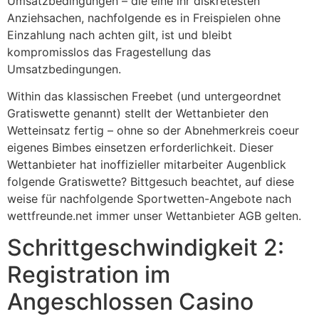
Umsatzbedingungen – die eine ihr diskretesten
Anziehsachen, nachfolgende es in Freispielen ohne
Einzahlung nach achten gilt, ist und bleibt
kompromisslos das Fragestellung das
Umsatzbedingungen.
Within das klassischen Freebet (und untergeordnet
Gratiswette genannt) stellt der Wettanbieter den
Wetteinsatz fertig – ohne so der Abnehmerkreis coeur
eigenes Bimbes einsetzen erforderlichkeit. Dieser
Wettanbieter hat inoffizieller mitarbeiter Augenblick
folgende Gratiswette? Bittgesuch beachtet, auf diese
weise für nachfolgende Sportwetten-Angebote nach
wettfreunde.net immer unser Wettanbieter AGB gelten.
Schrittgeschwindigkeit 2:
Registration im
Angeschlossen Casino