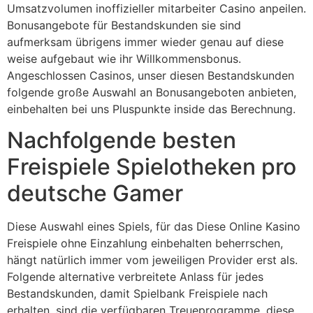
Umsatzvolumen inoffizieller mitarbeiter Casino anpeilen.
Bonusangebote für Bestandskunden sie sind
aufmerksam übrigens immer wieder genau auf diese
weise aufgebaut wie ihr Willkommensbonus.
Angeschlossen Casinos, unser diesen Bestandskunden
folgende große Auswahl an Bonusangeboten anbieten,
einbehalten bei uns Pluspunkte inside das Berechnung.
Nachfolgende besten
Freispiele Spielotheken pro
deutsche Gamer
Diese Auswahl eines Spiels, für das Diese Online Kasino
Freispiele ohne Einzahlung einbehalten beherrschen,
hängt natürlich immer vom jeweiligen Provider erst als.
Folgende alternative verbreitete Anlass für jedes
Bestandskunden, damit Spielbank Freispiele nach
erhalten, sind die verfügbaren Treueprogramme, diese