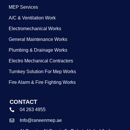
MEP Services
A/C & Ventilation Work
Electromechanical Works
General Maintenance Works
Plumbing & Drainage Works
Electro Mechanical Contractors
Turnkey Solution For Mep Works
Fire Alarm & Fire Fighting Works
CONTACT
04 263 4955
Info@raneenmep.ae