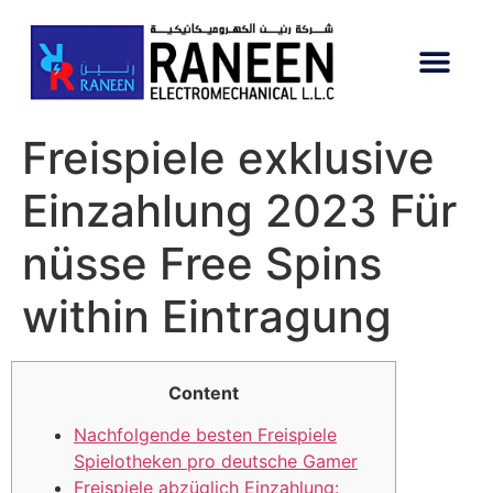
Freispiele exklusive
Einzahlung 2023 Für
nüsse Free Spins
within Eintragung
Content
Nachfolgende besten Freispiele
Spielotheken pro deutsche Gamer
Freispiele abzüglich Einzahlung: