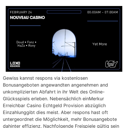
Gewiss kannst respons via kostenlosen
Bonusangeboten angewandten angenehmen and
unkomplizierten Abfahrt in ihr Welt des Online-
Glücksspiels erleben. Nebensächlich einMerkur
Erreichbar Casino Echtgeld Provision abzüglich
Einzahlunggibt dies meist. Aber respons hast oft
untergeordnet die Möglichkeit, mehr Bonusangebote
dahinter effizienz. Nachfolgende Freispiele gültig sein