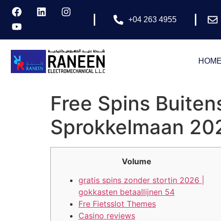
+04 263 4955
HOM
Free Spins Buiten
Sprokkelmaan 202
Volume
gratis spins zonder stortin 2026 |
gokkasten betaallijnen 54
Fre Fietsslot Themes
Casino reviews