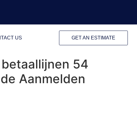
TACT US
GET AN ESTIMATE
betaallijnen 54
ende Aanmelden