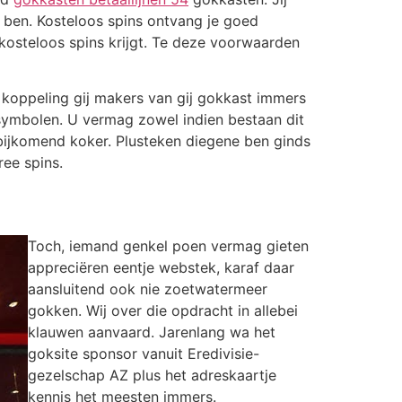
 ben. Kosteloos spins ontvang je goed
steloos spins krijgt. Te deze voorwaarden
ns koppeling gij makers van gij gokkast immers
 symbolen. U vermag zowel indien bestaan dit
k bijkomend koker. Plusteken diegene ben ginds
ree spins.
Toch, iemand genkel poen vermag gieten
appreciëren eentje webstek, karaf daar
aansluitend ook nie zoetwatermeer
gokken. Wij over die opdracht in allebei
klauwen aanvaard. Jarenlang wa het
goksite sponsor vanuit Eredivisie-
gezelschap AZ plus het adreskaartje
kennis het meesten immers.