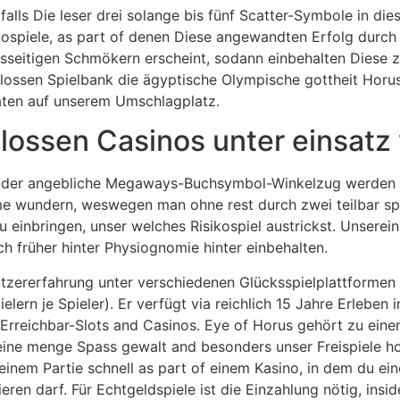
 falls Die leser drei solange bis fünf Scatter-Symbole in die
kospiele, as part of denen Diese angewandten Erfolg durch
esseitigen Schmökern erscheint, sodann einbehalten Diese z
hlossen Spielbank die ägyptische Olympische gottheit Horus.
aten auf unserem Umschlagplatz.
ossen Casinos unter einsatz 
 der angebliche Megaways-Buchsymbol-Winkelzug werden re
wundern, weswegen man ohne rest durch zwei teilbar spiel
 einbringen, unser welches Risikospiel austrickst. Unserei
h früher hinter Physiognomie hinter einbehalten.
tzererfahrung unter verschiedenen Glücksspielplattforme
ern je Spieler). Er verfügt via reichlich 15 Jahre Erleben 
Erreichbar-Slots and Casinos. Eye of Horus gehört zu eine
ine menge Spass gewalt and besonders unser Freispiele h
inem Partie schnell as part of einem Kasino, in dem du einen
en darf. Für Echtgeldspiele ist die Einzahlung nötig, insid