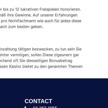
 bis zu 12 lukrativen Freispielen honorieren.
emäß ihre Gewinne. Auf unserer Erfahrungen
l pro Nichtfachmann wie auch für jedes diese
 nach zum besten geben.
Einzahlung tätigen bezwecken, zu tun sein Sie
inter vermögen, sollen Diese zigeunern gar
rechend oft Sie diesseitigen Bonusbetrag
ossen Kasino bietet zu den genannten Themen
CONTACT