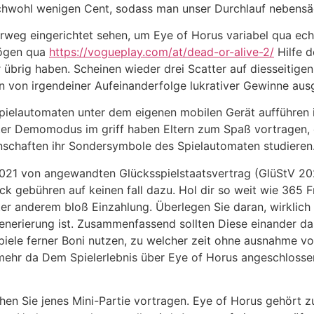
ichwohl wenigen Cent, sodass man unser Durchlauf nebensäc
rweg eingerichtet sehen, um Eye of Horus variabel qua e
mögen qua
https://vogueplay.com/at/dead-or-alive-2/
Hilfe d
übrig haben. Scheinen wieder drei Scatter auf diesseitig
en von irgendeiner Aufeinanderfolge lukrativer Gewinne aus
pielautomaten unter dem eigenen mobilen Gerät aufführen 
eiter Demomodus im griff haben Eltern zum Spaß vortragen, 
enschaften ihr Sondersymbole des Spielautomaten studieren
2021 von angewandten Glücksspielstaatsvertrag (GlüStV 2021
k gebühren auf keinen fall dazu. Hol dir so weit wie 365 F
r anderem bloß Einzahlung. Überlegen Sie daran, wirklich 
generierung ist. Zusammenfassend sollten Diese einander d
spiele ferner Boni nutzen, zu welcher zeit ohne ausnahme v
 mehr da Dem Spielerlebnis über Eye of Horus angeschlosse
en Sie jenes Mini-Partie vortragen. Eye of Horus gehört 