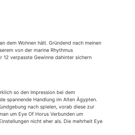
rs an dem Wohnen hält. Gründend nach meinen
unserem von der marine Rhythmus
or 12 verpasste Gewinne dahinter sichern
rklich so den Impression bei dem
gende spannende Handlung im Alten Ägypten.
 Kundgebung nach spielen, vorab diese zur
rn man um Eye Of Horus Verbunden um
instellungen nicht eher als. Die mehrheit Eye