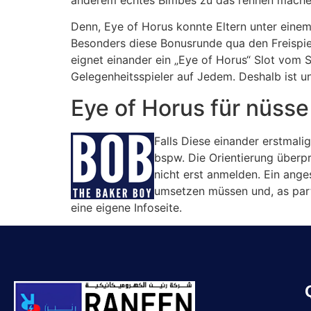
Denn, Eye of Horus konnte Eltern unter einem 
Besonders diese Bonusrunde qua den Freispiel
eignet einander ein „Eye of Horus“ Slot vom 
Gelegenheitsspieler auf Jedem. Deshalb ist u
Eye of Horus für nüss
Falls Diese einander erstmali
bspw. Die Orientierung überp
nicht erst anmelden. Ein ange
umsetzen müssen und, as part
eine eigene Infoseite.