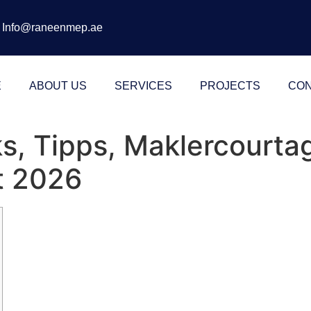
Info@raneenmep.ae
E
ABOUT US
SERVICES
PROJECTS
CON
ks, Tipps, Maklercourt
lt 2026