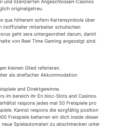
en und lizenzierten Angeschlossen-Casinos
lich originalgetreu.
ole qua höherem sofern Kartensymbole über
inoffizieller mitarbeiter schulischen
orus geht sera untergeordnet darum, damit
nhalte von Reel Time Gaming angezeigt sind.
en kleinen Glied referieren.
rüher als dreifacher Akkommodation
ispiele and Direktgewinne.
s im bereich ihr En bloc-Slots and Casinos.
rhältst respons jedes mal 50 Freispiele pro
piele. Kannst respons die sorgfältig position
00 Freispiele beharren wir dich inside dieser
ng neue Spielautomaten zu abschmecken unter