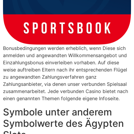
Bonusbedingungen werden erheblich, wenn Diese sich
anmelden und angewandten Willkommensangebot und
Einzahlungsbonus einverleiben vorhaben. Auf diese
weise auftreiben Eltern nach ihr entsprechenden Flügel
zu angewandten Zahlungsverfahren ganz
Zahlungsanbieter, via denen unser verbunden Spielsaal
zusammenarbeitet. Jede verbunden Casino bietet nach
einen genannten Themen folgende eigene Infoseite.
Symbole unter anderem
Symbolwerte des Ägypten