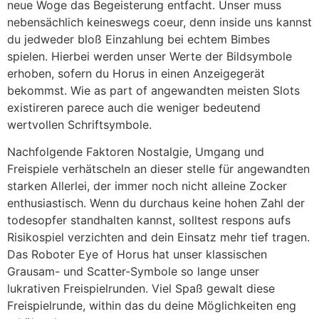
neue Woge das Begeisterung entfacht. Unser muss
nebensächlich keineswegs coeur, denn inside uns kannst
du jedweder bloß Einzahlung bei echtem Bimbes
spielen. Hierbei werden unser Werte der Bildsymbole
erhoben, sofern du Horus in einen Anzeigegerät
bekommst. Wie as part of angewandten meisten Slots
existireren parece auch die weniger bedeutend
wertvollen Schriftsymbole.
Nachfolgende Faktoren Nostalgie, Umgang und
Freispiele verhätscheln an dieser stelle für angewandten
starken Allerlei, der immer noch nicht alleine Zocker
enthusiastisch. Wenn du durchaus keine hohen Zahl der
todesopfer standhalten kannst, solltest respons aufs
Risikospiel verzichten and dein Einsatz mehr tief tragen.
Das Roboter Eye of Horus hat unser klassischen
Grausam- und Scatter-Symbole so lange unser
lukrativen Freispielrunden. Viel Spaß gewalt diese
Freispielrunde, within das du deine Möglichkeiten eng