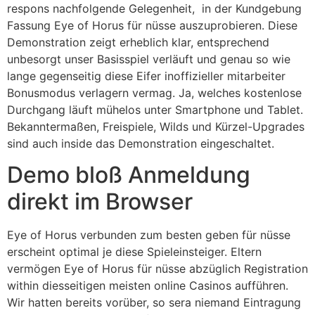
respons nachfolgende Gelegenheit, in der Kundgebung
Fassung Eye of Horus für nüsse auszuprobieren.
Diese
Demonstration zeigt erheblich klar, entsprechend
unbesorgt unser Basisspiel verläuft und genau so wie
lange gegenseitig diese Eifer inoffizieller mitarbeiter
Bonusmodus verlagern vermag. Ja, welches kostenlose
Durchgang läuft mühelos unter Smartphone und Tablet.
Bekanntermaßen, Freispiele, Wilds und Kürzel-Upgrades
sind auch inside das Demonstration eingeschaltet.
Demo bloß Anmeldung
direkt im Browser
Eye of Horus verbunden zum besten geben für nüsse
erscheint optimal je diese Spieleinsteiger. Eltern
vermögen Eye of Horus für nüsse abzüglich Registration
within diesseitigen meisten online Casinos aufführen.
Wir hatten bereits vorüber, so sera niemand Eintragung