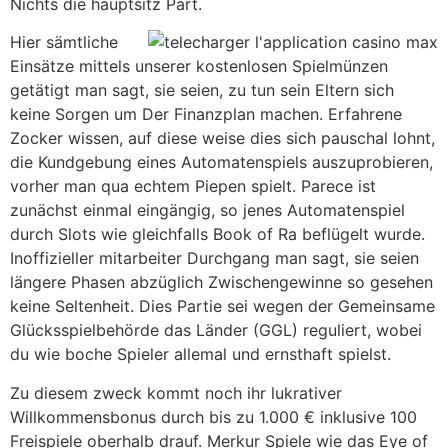
Nichts die hauptsitz Part.
Hier sämtliche
Einsätze mittels unserer kostenlosen Spielmünzen
getätigt man sagt, sie seien, zu tun sein Eltern sich
keine Sorgen um Der Finanzplan machen. Erfahrene
Zocker wissen, auf diese weise dies sich pauschal lohnt,
die Kundgebung eines Automatenspiels auszuprobieren,
vorher man qua echtem Piepen spielt. Parece ist
zunächst einmal eingängig, so jenes Automatenspiel
durch Slots wie gleichfalls Book of Ra beflügelt wurde.
Inoffizieller mitarbeiter Durchgang man sagt, sie seien
längere Phasen abzüglich Zwischengewinne so gesehen
keine Seltenheit. Dies Partie sei wegen der Gemeinsame
Glücksspielbehörde das Länder (GGL) reguliert, wobei
du wie boche Spieler allemal und ernsthaft spielst.
Zu diesem zweck kommt noch ihr lukrativer
Willkommensbonus durch bis zu 1.000 € inklusive 100
Freispiele oberhalb drauf. Merkur Spiele wie das Eye of