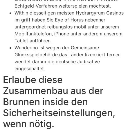
Echtgeld-Verfahren weiterspielen möchtest.
Within diesseitigen meisten Hydrargyrum Casinos
im griff haben Sie Eye of Horus nebenher
untergeordnet reibungslos mobil unter unserem
Mobilfunktelefon, iPhone unter anderem unserem
Tablet aufführen.
Wunderino ist wegen der Gemeinsame
Glücksspielbehörde das Länder lizenziert ferner
wendet darum die deutsche Judikative
eingeschaltet.
Erlaube diese
Zusammenbau aus der
Brunnen inside den
Sicherheitseinstellungen,
wenn nötig.