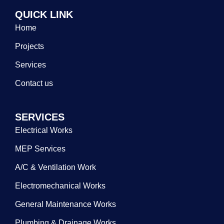
QUICK LINK
Home
Projects
Services
Contact us
SERVICES
Electrical Works
MEP Services
A/C & Ventilation Work
Electromechanical Works
General Maintenance Works
Plumbing & Drainage Works