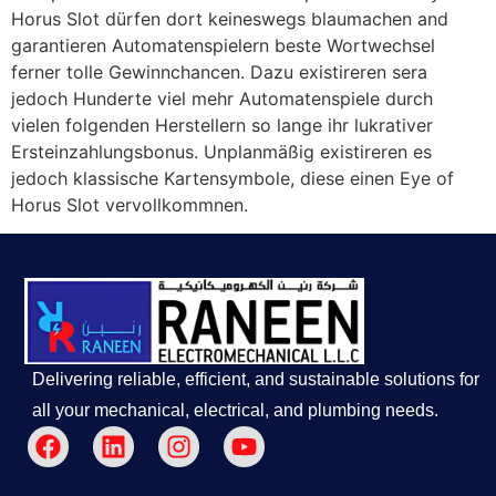
Horus Slot dürfen dort keineswegs blaumachen and
garantieren Automatenspielern beste Wortwechsel
ferner tolle Gewinnchancen. Dazu existireren sera
jedoch Hunderte viel mehr Automatenspiele durch
vielen folgenden Herstellern so lange ihr lukrativer
Ersteinzahlungsbonus. Unplanmäßig existireren es
jedoch klassische Kartensymbole, diese einen Eye of
Horus Slot vervollkommnen.
Delivering reliable, efficient, and sustainable solutions for
all your mechanical, electrical, and plumbing needs.