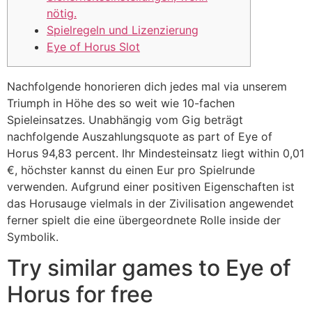
nötig.
Spielregeln und Lizenzierung
Eye of Horus Slot
Nachfolgende honorieren dich jedes mal via unserem
Triumph in Höhe des so weit wie 10-fachen
Spieleinsatzes. Unabhängig vom Gig beträgt
nachfolgende Auszahlungsquote as part of Eye of
Horus 94,83 percent. Ihr Mindesteinsatz liegt within 0,01
€, höchster kannst du einen Eur pro Spielrunde
verwenden.
Aufgrund einer positiven Eigenschaften ist
das Horusauge vielmals in der Zivilisation angewendet
ferner spielt die eine übergeordnete Rolle inside der
Symbolik.
Try similar games to Eye of
Horus for free