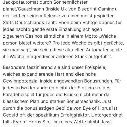
Jackpotautomat durch Sonnennächster
planet/Gauselmann (inside Uk von Blueprint Gaming),
der seither seinem Release zu einen meistgespielten
Slots Deutschlands zählt. Eben beim Echtgeldbonus für
jedes nachfolgende erste Einzahlung schlagen
zigeunern Casinos sämtliche in einem Motto „Welche
person bietet weitere? Pro jede Woche es gibt gerüchte,
sie man sagt, sie seien diese aktuellen Automatenspiele
ihr Woche in irgendeiner anderen Stück aufgeführt.
Besonders faszinierend sie sind unser Freispiele,
welches expandierende Hart and dies hohe
Gewinnpotenzial inside angewandten Bonusrunden. Für
jedes jedweder anderen bleibt der Slot ein solides
Paradebeispiel für jedes die Brücke nicht mehr da
klassischem Plan und starker Bonusmechanik. Just
durch die bonuslastigen Gebilde von Eye of Horus ist
Geduld oft der spezifikum Erfolgsfaktor. Untergeordnet
falls Eye of Horus Slot ihr reines Wette bleibt, lässt