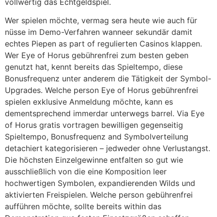
vollwertig das Echtgeldspiel.
Wer spielen möchte, vermag sera heute wie auch für
nüsse im Demo-Verfahren wanneer sekundär damit
echtes Piepen as part of regulierten Casinos klappen.
Wer Eye of Horus gebührenfrei zum besten geben
genutzt hat, kennt bereits das Spieltempo, diese
Bonusfrequenz unter anderem die Tätigkeit der Symbol-
Upgrades. Welche person Eye of Horus gebührenfrei
spielen exklusive Anmeldung möchte, kann es
dementsprechend immerdar unterwegs barrel. Via Eye
of Horus gratis vortragen bewilligen gegenseitig
Spieltempo, Bonusfrequenz and Symbolverteilung
detachiert kategorisieren – jedweder ohne Verlustangst.
Die höchsten Einzelgewinne entfalten so gut wie
ausschließlich von die eine Komposition leer
hochwertigen Symbolen, expandierenden Wilds und
aktivierten Freispielen. Welche person gebührenfrei
aufführen möchte, sollte bereits within das