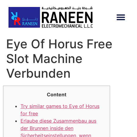
Eye Of Horus Free
Slot Machine
Verbunden
Content
Try similar games to Eye of Horus
for free
Erlaube diese Zusammenbau aus
der Brunnen inside den
Sicherheitseinstellungen, wenn