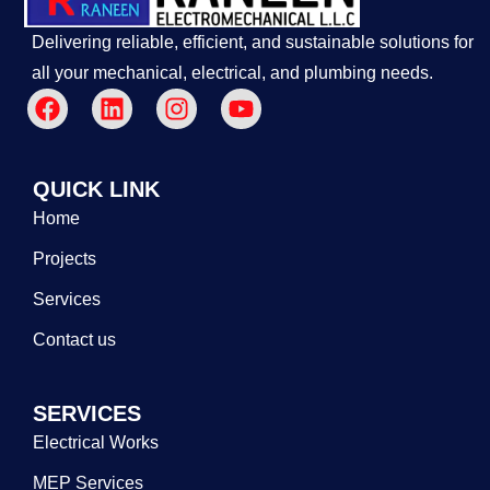
Delivering reliable, efficient, and sustainable solutions for
all your mechanical, electrical, and plumbing needs.
QUICK LINK
Home
Projects
Services
Contact us
SERVICES
Electrical Works
MEP Services