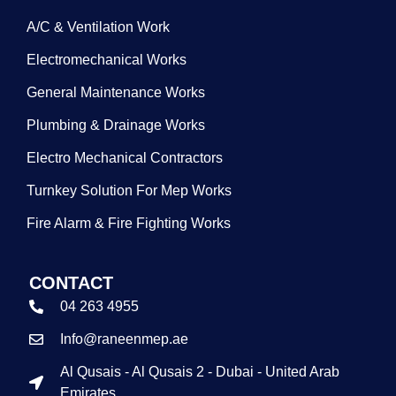
A/C & Ventilation Work
Electromechanical Works
General Maintenance Works
Plumbing & Drainage Works
Electro Mechanical Contractors
Turnkey Solution For Mep Works
Fire Alarm & Fire Fighting Works
CONTACT
04 263 4955
Info@raneenmep.ae
Al Qusais - Al Qusais 2 - Dubai - United Arab
Emirates