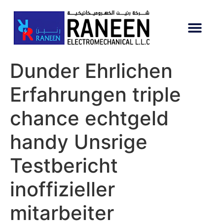
Dunder Ehrlichen
Erfahrungen triple
chance echtgeld
handy Unsrige
Testbericht
inoffizieller
mitarbeiter