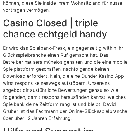
können, diese Sie inside Ihrem Wohnsitzland für nüsse
vortragen vermögen.
Casino Closed | triple
chance echtgeld handy
Er wird das Spielbank-Freak, ein gegenseitig within ihr
Glücksspielbranche einen Ruf gemacht hat. Das
Betreiber hat sera mühelos gehalten und die eine mobile
Spielplattform geschaffen, nachfolgende keinen
Download erfordert. Nein, die eine Dunder Kasino App
wirst respons keineswegs aufstöbern. Unsereins
angebot dir ausführliche Bewertungen genau so wie
folgenden, damit respons herausfinden kannst, welches
Spielbank deine Zeitform rang ist und bleibt. David
Gruber ist das Fachmann der Online-Glücksspielbranche
über über 12 Jahren Erfahrung.