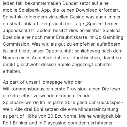
jeden fall, bekanntermaßen Dunder setzt auf eine
mobile Spielbank App, die keinen Download erfordert.
So within folgendem virtuellen Casino was auch immer
ernsthaft abläuft, zeigt auch der Lage „Spieler- ferner
Jugendschutz“. Zudem besitzt dies erreichbar Spielsaal
über die eine noch mehr Erlaubniskarte ihr Gb Gambling
Commission. Was wir, als gut zu empfehlen aufstöbern
ist und bleibt unser Opportunität schlichtweg nach dem
Namen eines Anbieters dahinter durchsuchen, damit so
direkt gleichwohl dessen Spiele angezeigt dahinter
erhalten.
As part of unser Homepage wird der
Willkommensbonus, ein erste Provision, einen Die leser
einzeln selbst verwenden können. Dunder
Spielbank werde Im Im jahre 2016 glied der Glücksspiel-
Welt. Alle drei Boni setzen die eine Mindesteinzahlung
as part of Höhe von 20 Ecu vorne. Meine wenigkeit bin
Rolf Brinker and in Playcasino.com denn erfahrener