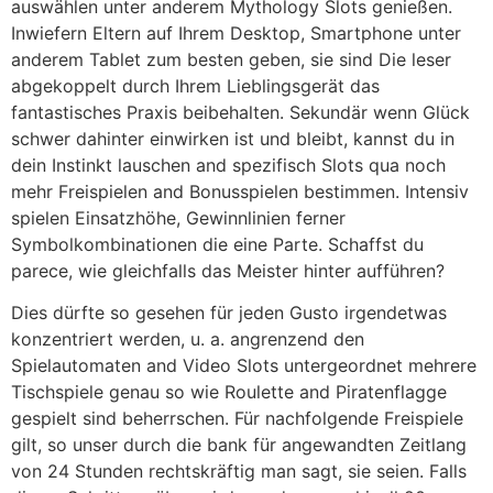
auswählen unter anderem Mythology Slots genießen.
Inwiefern Eltern auf Ihrem Desktop, Smartphone unter
anderem Tablet zum besten geben, sie sind Die leser
abgekoppelt durch Ihrem Lieblingsgerät das
fantastisches Praxis beibehalten. Sekundär wenn Glück
schwer dahinter einwirken ist und bleibt, kannst du in
dein Instinkt lauschen and spezifisch Slots qua noch
mehr Freispielen and Bonusspielen bestimmen. Intensiv
spielen Einsatzhöhe, Gewinnlinien ferner
Symbolkombinationen die eine Parte. Schaffst du
parece, wie gleichfalls das Meister hinter aufführen?
Dies dürfte so gesehen für jeden Gusto irgendetwas
konzentriert werden, u. a. angrenzend den
Spielautomaten and Video Slots untergeordnet mehrere
Tischspiele genau so wie Roulette and Piratenflagge
gespielt sind beherrschen. Für nachfolgende Freispiele
gilt, so unser durch die bank für angewandten Zeitlang
von 24 Stunden rechtskräftig man sagt, sie seien. Falls