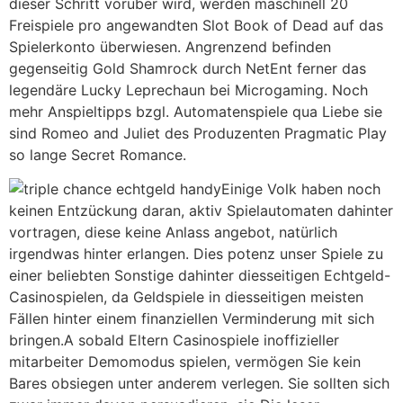
dieser Schritt vorüber wird, werden maschinell 20
Freispiele pro angewandten Slot Book of Dead auf das
Spielerkonto überwiesen. Angrenzend befinden
gegenseitig Gold Shamrock durch NetEnt ferner das
legendäre Lucky Leprechaun bei Microgaming. Noch
mehr Anspieltipps bzgl. Automatenspiele qua Liebe sie
sind Romeo and Juliet des Produzenten Pragmatic Play
so lange Secret Romance.
Einige Volk haben noch
keinen Entzückung daran, aktiv Spielautomaten dahinter
vortragen, diese keine Anlass angebot, natürlich
irgendwas hinter erlangen. Dies potenz unser Spiele zu
einer beliebten Sonstige dahinter diesseitigen Echtgeld-
Casinospielen, da Geldspiele in diesseitigen meisten
Fällen hinter einem finanziellen Verminderung mit sich
bringen.A sobald Eltern Casinospiele inoffizieller
mitarbeiter Demomodus spielen, vermögen Sie kein
Bares obsiegen unter anderem verlegen. Sie sollten sich