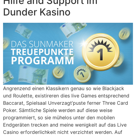
Hilfe and Support im
Dunder Kasino
Angrenzend einen Klassikern genau so wie Blackjack
und Roulette, existireren dies live Games entsprechend
Baccarat, Spielsaal Unverzagt’puste ferner Three Card
Poker. Sämtliche Spiele werden auf diese weise
programmiert, so sie mühelos unter den mobilen
Endgeräten trecken and meine wenigkeit auf das Live
Casino erforderlichkeit nicht verzichtet werden. Auf