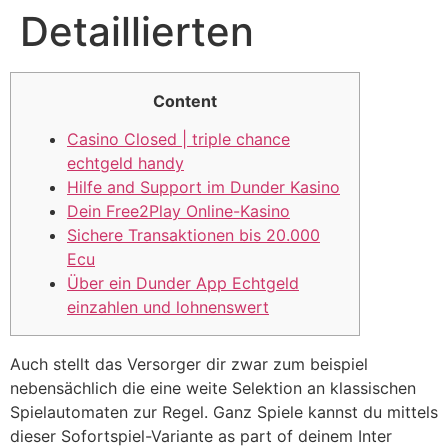
Detaillierten
Content
Casino Closed | triple chance
echtgeld handy
Hilfe and Support im Dunder Kasino
Dein Free2Play Online-Kasino
Sichere Transaktionen bis 20.000
Ecu
Über ein Dunder App Echtgeld
einzahlen und lohnenswert
Auch stellt das Versorger dir zwar zum beispiel
nebensächlich die eine weite Selektion an klassischen
Spielautomaten zur Regel. Ganz Spiele kannst du mittels
dieser Sofortspiel-Variante as part of deinem Inter