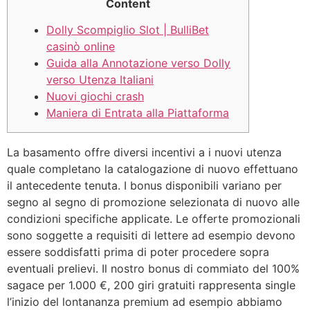
Content
Dolly Scompiglio Slot | BulliBet
casinò online
Guida alla Annotazione verso Dolly
verso Utenza Italiani
Nuovi giochi crash
Maniera di Entrata alla Piattaforma
La basamento offre diversi incentivi a i nuovi utenza
quale completano la catalogazione di nuovo effettuano
il antecedente tenuta. I bonus disponibili variano per
segno al segno di promozione selezionata di nuovo alle
condizioni specifiche applicate. Le offerte promozionali
sono soggette a requisiti di lettere ad esempio devono
essere soddisfatti prima di poter procedere sopra
eventuali prelievi.
Il nostro bonus di commiato del 100%
sagace per 1.000 €, 200 giri gratuiti rappresenta single
l’inizio del lontananza premium ad esempio abbiamo