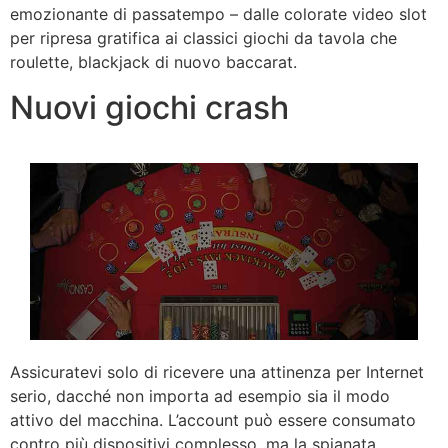
emozionante di passatempo – dalle colorate video slot
per ripresa gratifica ai classici giochi da tavola che
roulette, blackjack di nuovo baccarat.
Nuovi giochi crash
Assicuratevi solo di ricevere una attinenza per Internet
serio, dacché non importa ad esempio sia il modo
attivo del macchina. L’account può essere consumato
contro più dispositivi complesso, ma la spianata