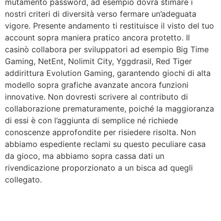
mutamento password, ad esempio dovrà stimare i
nostri criteri di diversità verso fermare un’adeguata
vigore. Presente andamento ti restituisce il visto del tuo
account sopra maniera pratico ancora protetto. Il
casinò collabora per sviluppatori ad esempio Big Time
Gaming, NetEnt, Nolimit City, Yggdrasil, Red Tiger
addirittura Evolution Gaming, garantendo giochi di alta
modello sopra grafiche avanzate ancora funzioni
innovative. Non dovresti scrivere al contributo di
collaborazione prematuramente, poiché la maggioranza
di essi è con l’aggiunta di semplice né richiede
conoscenze approfondite per risiedere risolta. Non
abbiamo espediente reclami su questo peculiare casa
da gioco, ma abbiamo sopra cassa dati un
rivendicazione proporzionato a un bisca ad quegli
collegato.