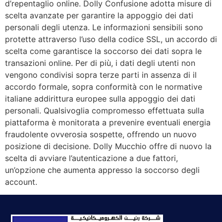
d’repentaglio online. Dolly Confusione adotta misure di
scelta avanzate per garantire la appoggio dei dati
personali degli utenza. Le informazioni sensibili sono
protette attraverso l’uso della codice SSL, un accordo di
scelta come garantisce la soccorso dei dati sopra le
transazioni online. Per di più, i dati degli utenti non
vengono condivisi sopra terze parti in assenza di il
accordo formale, sopra conformità con le normative
italiane addirittura europee sulla appoggio dei dati
personali. Qualsivoglia compromesso effettuata sulla
piattaforma è monitorata a prevenire eventuali energia
fraudolente ovverosia sospette, offrendo un nuovo
posizione di decisione. Dolly Mucchio offre di nuovo la
scelta di avviare l’autenticazione a due fattori,
un’opzione che aumenta appresso la soccorso degli
account.