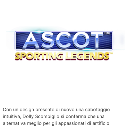
Con un design presente di nuovo una cabotaggio
intuitiva, Dolly Scompiglio si conferma che una
alternativa meglio per gli appassionati di artificio